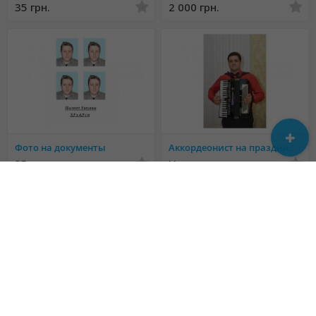
35 грн.
2 000 грн.
Фото на документы
Аккордеонист на праздник г. Николаев
35 грн.
Не указана
Свадебная видеосъемка, видеооператор, монтаж видео, слайдшоу
Фотосесії по всій території України