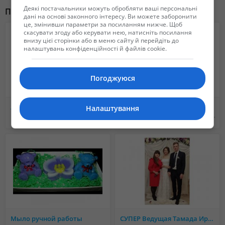
Деякі постачальники можуть обробляти ваші персональні
Похожие объявления
дані на основі законного інтересу. Ви можете заборонити
це, змінивши параметри за посиланням нижче. Щоб
скасувати згоду або керувати нею, натисніть посилання
внизу цієї сторінки або в меню сайту й перейдіть до
налаштувань конфіденційності й файлів cookie.
Погоджуюся
Аниматоры, организация праздников Винница и Винницкая область
Цыганский ансамбль
Налаштування
400 грн.
Не указана
Мыло ручной работы
СУПЕР Ведущая Тамада Ирина Добровольская! Диджей, своя аппаратура! Винницкая область, Винница