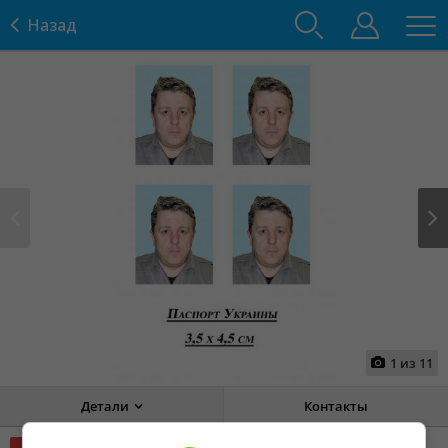
Назад
Prev
Next
1
из
11
Детали
Контакты