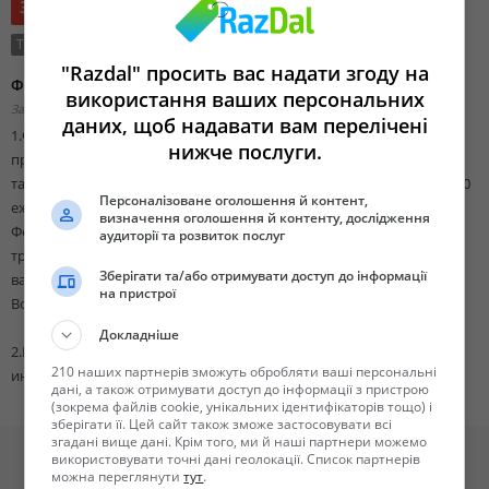
35 грн.
Тип сделки:
Продажа
"Razdal" просить вас надати згоду на
Фото на документы
використання ваших персональних
Запорожская область, Запорожье,
Добавлено 26 августа 2019 23:31
даних, щоб надавати вам перелічені
1.Фото срочное(30-40 мин.),не срочное(с сегодня на завтра)для
нижче послуги.
проживающих на АКЗ и РТС на все типы документов Украины,а
также на все типы виз(для выезжающих за границу) с 9 -00 до 18 -00
Персоналізоване оголошення й контент,
ежедневно,без выходных.
визначення оголошення й контенту, дослідження
Формат(размер) фотографий и тип бумаги(глянцевая/матовая) по
аудиторії та розвиток послуг
требованию заказчика.При необходимости запись цифрового
Зберігати та/або отримувати доступ до інформації
варианта на цифровой носитель заказчика.
на пристрої
Возможен вызов фотографа на дом.
Докладніше
2.Предметная фотосъемка любого товара для продажи в сети
210 наших партнерів зможуть обробляти ваші персональні
интернет,создание пор
дані, а також отримувати доступ до інформації з пристрою
(зокрема файлів cookie, унікальних ідентифікаторів тощо) і
зберігати її. Цей сайт також зможе застосовувати всі
згадані вище дані. Крім того, ми й наші партнери можемо
використовувати точні дані геолокації. Список партнерів
можна переглянути
тут
.