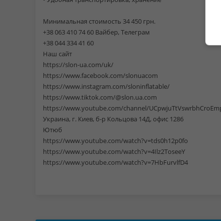
Минимальная стоимость 34 450 грн.
+38 063 410 74 60 Вайбер, Телеграм
+38 044 334 41 60
Наш сайт
https://slon-ua.com/uk/
https://www.facebook.com/slonuacom
https://www.instagram.com/sloninflatable/
https://www.tiktok.com/@slon.ua.com
https://www.youtube.com/channel/UCpwjuTtVswrbhCroEm
Украина, г. Киев, б-р Кольцова 14Д, офис 1286
Ютюб
https://www.youtube.com/watch?v=tds0h12p0fo
https://www.youtube.com/watch?v=4Ilz2ToseeY
https://www.youtube.com/watch?v=7HbFurvlfD4