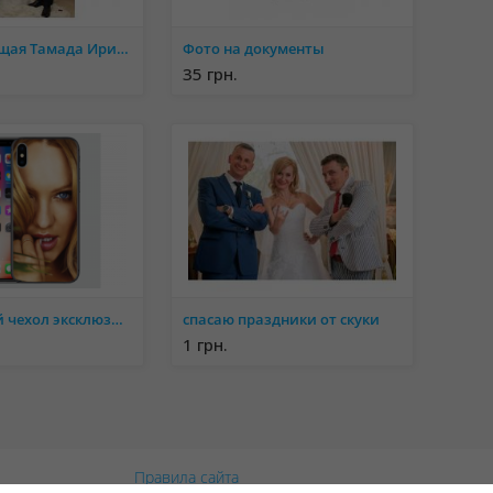
СУПЕР Ведущая Тамада Ирина Добровольская! Диджей, своя аппаратура! Винницкая область, Винница
Фото на документы
35 грн.
Сделай свой чехол эксклюзивным, печать фото на чехле
спасаю праздники от скуки
1 грн.
Правила сайта