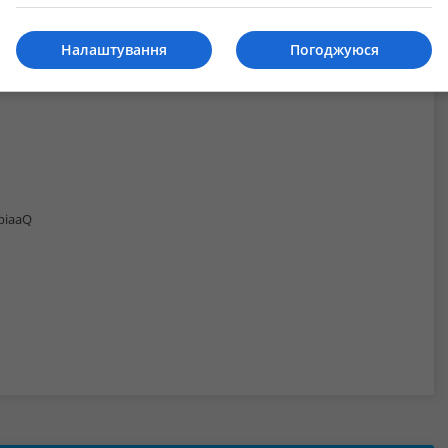
Налаштування
Погоджуюся
piaaQ