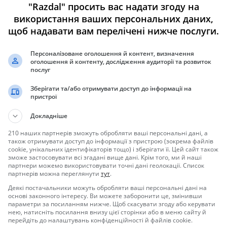
вится посетителям и клиентам.
"Razdal" просить вас надати згоду на
пневмокостюм.
використання ваших персональних даних,
щоб надавати вам перелічені нижче послуги.
Персоналізоване оголошення й контент, визначення
оголошення й контенту, дослідження аудиторії та розвиток
послуг
Зберігати та/або отримувати доступ до інформації на
пристрої
Докладніше
210 наших партнерів зможуть обробляти ваші персональні дані, а
також отримувати доступ до інформації з пристрою (зокрема файлів
взрослых
cookie, унікальних ідентифікаторів тощо) і зберігати її. Цей сайт також
зможе застосовувати всі згадані вище дані. Крім того, ми й наші
партнери можемо використовувати точні дані геолокації. Список
росток
партнерів можна переглянути
тут
.
Деякі постачальники можуть обробляти ваші персональні дані на
основі законного інтересу. Ви можете заборонити це, змінивши
рядки
параметри за посиланням нижче. Щоб скасувати згоду або керувати
нею, натисніть посилання внизу цієї сторінки або в меню сайту й
сумке
перейдіть до налаштувань конфіденційності й файлів cookie.