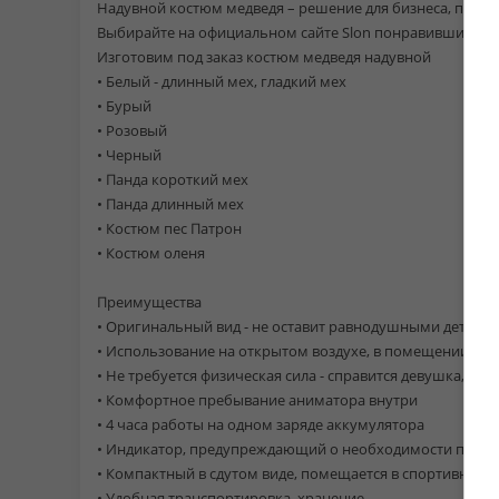
Надувной костюм медведя – решение для бизнеса, понра
Выбирайте на официальном сайте Slon понравившийся 
Изготовим под заказ костюм медведя надувной
• Белый - длинный мех, гладкий мех
• Бурый
• Розовый
• Черный
• Панда короткий мех
• Панда длинный мех
• Костюм пес Патрон
• Костюм оленя
Преимущества
• Оригинальный вид - не оставит равнодушными детей, 
• Использование на открытом воздухе, в помещении
• Не требуется физическая сила - справится девушка, под
• Комфортное пребывание аниматора внутри
• 4 часа работы на одном заряде аккумулятора
• Индикатор, предупреждающий о необходимости подза
• Компактный в сдутом виде, помещается в спортивной 
• Удобная транспортировка, хранение