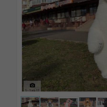
Prev
1
-
1
из
11