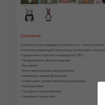
Описание
Пневмокостюм медведя компании Слон – способ привлечь
Установите взаимодействие между компанией и клиента
• Церемонии открытия гипермаркета, ТРЦ
• Поздравлении с Днем рождения
• Выставках
• Благотворительных мероприятиях
• Рекламных акциях франшизы
• Новогодних, рождественских распродажах
• Корпоративах
• Городских празднованиях
• Семейных торжествах