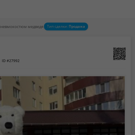
невмокостюм медведя
Тип сделки:
Продажа
ID #27992