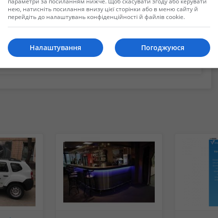
параметри за посиланням нижче. Щоб скасувати згоду або керувати
нею, натисніть посилання внизу цієї сторінки або в меню сайту й
перейдіть до налаштувань конфіденційності й файлів cookie.
Налаштування
Погоджуюся
ойти в систему или зарегистрировать новую учетную запись.