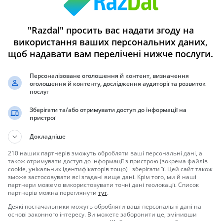
"Razdal" просить вас надати згоду на
нес
використання ваших персональних даних,
gle My Business
щоб надавати вам перелічені нижче послуги.
Персоналізоване оголошення й контент, визначення
оголошення й контенту, дослідження аудиторії та розвиток
послуг
екать больше клиентов и расширять бизнес, размещая
Зберігати та/або отримувати доступ до інформації на
пристрої
Докладніше
ergdenie-google-moy-business
210 наших партнерів зможуть обробляти ваші персональні дані, а
також отримувати доступ до інформації з пристрою (зокрема файлів
cookie, унікальних ідентифікаторів тощо) і зберігати її. Цей сайт також
зможе застосовувати всі згадані вище дані. Крім того, ми й наші
партнери можемо використовувати точні дані геолокації. Список
партнерів можна переглянути
тут
.
Деякі постачальники можуть обробляти ваші персональні дані на
основі законного інтересу. Ви можете заборонити це, змінивши