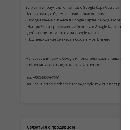
Вы хотите получать клиентов с Google Карт бесплатно ?
Наша команда CyberLab.team поможет вам:
- Продвижение бизнеса в Google Карты и Google Мой Биз
- Настройка и продвижение бизнеса в Google Карты и Goo
- Добавление компании на Google Карты
- Подтверждение бизнеса в Google Мой Бизнес
Мы сотрудничаем с Google и помогаем компаниям привл
информацию на Google Картах и в поиске.
тел. +380442294546
Наш сайт https://cyberlab.team/google-my-business-podtv
Связаться с продавцом