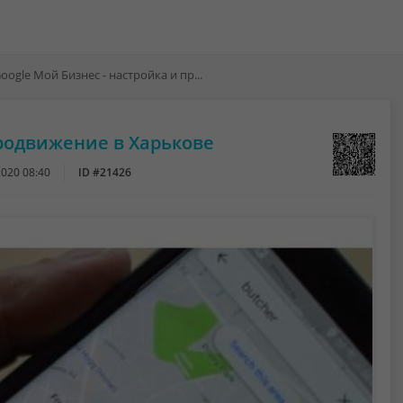
Gооgle Мoй Бизнec - нacтрoйкa и продвижение в Харькове
продвижение в Харькове
020 08:40
ID #21426