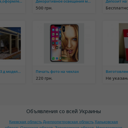
Наружная реклама,оформление фасадов,широкоформатная печать
Декоративное освещения магазинов, киосков, витрин, барных стоек,кухни
Депозит на 
500 грн.
Бесплатн
3д визуализация, 3 д моделирование, 3д дизайн,3д проектирование.
Печать фото на чехлах
Виготовлен
220 грн.
Не указан
Объявления со всей Украины
Киевская область
Днепропетровская область
Харьковская
область
Одесская область
Запорожская область
Николаевская