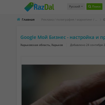
Русский
Поиск
Главная
Реклама / полиграфия / маркетинг / интернет
Gооgle Мoй Бизнec - нacтрoйкa и 
Харьковская область, Харьков
Добавлено
24 сентября 2