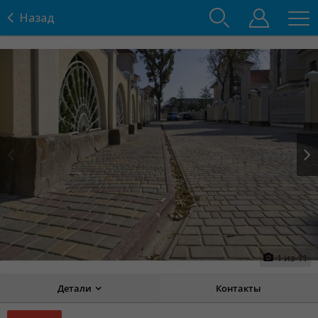
Назад
Prev
Next
1
из
11
Детали
Контакты