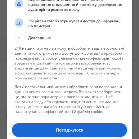
визначення оголошення й контенту, дослідження
аудиторії та розвиток послуг
Зберігати та/або отримувати доступ до інформації
на пристрої
Докладніше
Продам электронные сигареты оптом
ПВХ ткань в ассортименте. 610-650D.
210 наших партнерів зможуть обробляти ваші персональні
220 $
3 $
дані, а також отримувати доступ до інформації з пристрою
(зокрема файлів cookie, унікальних ідентифікаторів тощо) і
зберігати її. Цей сайт також зможе застосовувати всі
згадані вище дані. Крім того, ми й наші партнери можемо
використовувати точні дані геолокації. Список партнерів
можна переглянути
тут
.
Деякі постачальники можуть обробляти ваші персональні
дані на основі законного інтересу. Ви можете заборонити
це, змінивши параметри за посиланням нижче. Щоб
скасувати згоду або керувати нею, натисніть посилання
внизу цієї сторінки або в меню сайту й перейдіть до
налаштувань конфіденційності й файлів cookie.
Динамометры ДПУ, гири го, набор гирь, безнал, калибровка
Резиновый уплотнитель для промышленных ворот
Не указана
Не указана
Погоджуюся