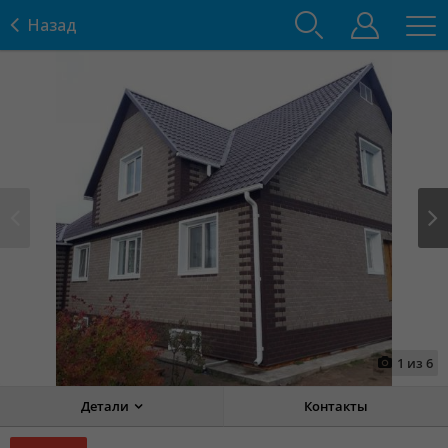
Назад
Prev
Next
1
из
6
Детали
Контакты