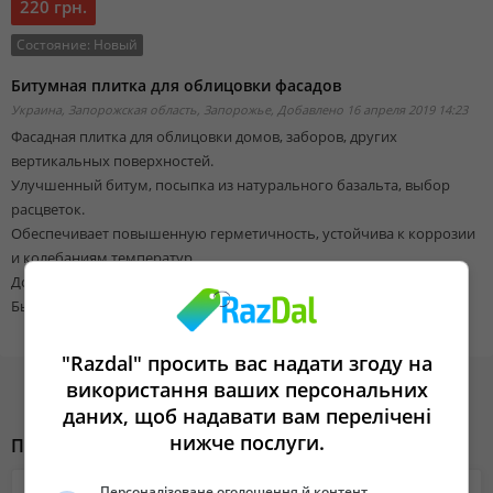
220 грн.
Состояние:
Новый
Битумная плитка для облицовки фасадов
Украина, Запорожская область, Запорожье,
Добавлено 16 апреля 2019 14:23
Фасадная плитка для облицовки домов, заборов, других
вертикальных поверхностей.
Улучшенный битум, посыпка из натурального базальта, выбор
расцветок.
Обеспечивает повышенную герметичность, устойчива к коррозии
и колебаниям температур.
Долговечная, не горит, не выгорает, не токсична.
Быстрый и легкий монтаж.
"Razdal" просить вас надати згоду на
використання ваших персональних
даних, щоб надавати вам перелічені
нижче послуги.
Похожие объявления
Персоналізоване оголошення й контент,