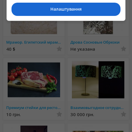
Налаштування
Мрамор. Египетский мрамор. Мраморная плитка
Дрова Сосновые Обрезки
40 $
Не указана
Премиум стейки для ресторанов и торговых сетей.
Взаимовыгодное сотрудничество, франшиза светящихся красок
10 грн.
30 000 грн.