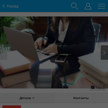
Назад
Prev
Next
1
из
3
Детали
Контакты