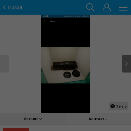
Назад
Prev
Next
1
из
5
Детали
Контакты