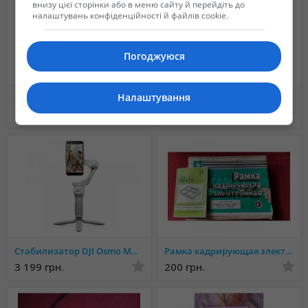
внизу цієї сторінки або в меню сайту й перейдіть до
налаштувань конфіденційності й файлів cookie.
Погоджуюся
Налаштування
Суперкомплект Nikon D3400 + 2 обьектива
Продается фотоаппарат Polaroid!
14 700 грн.
600 грн.
Стабилизатор DJI Osmo Mobile 4 SE (CP.OS.00000169.01)
Рамка кадрирующая электронная
3 199 грн.
200 грн.