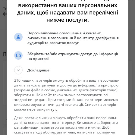
використання ваших персональних
Тип товара для
Объективы
даних, щоб надавати вам перелічені
фото/видео
нижче послуги.
Персоналізоване оголошення й контент,
визначення оголошення й контенту, дослідження
аудиторії та розвиток послуг
Похожие объявления
Зберігати та/або отримувати доступ до інформації
на пристрої
Докладніше
210 наших партнерів зможуть обробляти ваші персональні
дані, а також отримувати доступ до інформації з пристрою
(зокрема файлів cookie, унікальних ідентифікаторів тощо) і
зберігати її. Цей сайт також зможе застосовувати всі
згадані вище дані. Крім того, ми й наші партнери можемо
використовувати точні дані геолокації. Список партнерів
можна переглянути
тут
.
Видеоплеер TOSHIBA VCP-C3CZ (пишущий)
Продам фотоаппарат с сумкой, флешкой и штативом
Деякі постачальники можуть обробляти ваші персональні
300 грн.
7 000 грн.
дані на основі законного інтересу. Ви можете заборонити
це, змінивши параметри за посиланням нижче. Щоб
скасувати згоду або керувати нею, натисніть посилання