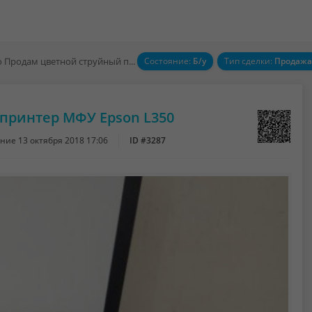
Срочно Продам цветной струйный принтер МФУ Epson L350
Состояние:
Б/у
Тип сделки:
Продажа
принтер МФУ Epson L350
ение
13 октября 2018 17:06
ID #3287