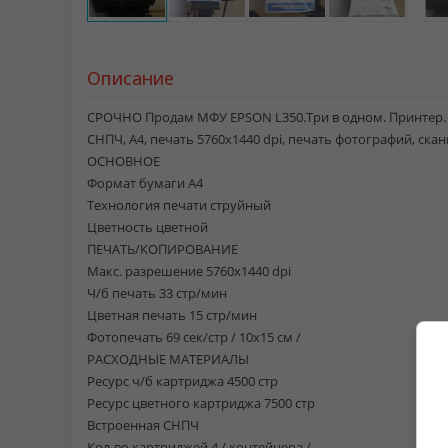
Описание
СРОЧНО Продам МФУ EPSON L350.Три в одном. Принтер. К
СНПЧ, A4, печать 5760x1440 dpi, печать фотографий, ска
ОСНОВНОЕ
Формат бумаги A4
Технология печати струйный
Цветность цветной
ПЕЧАТЬ/КОПИРОВАНИЕ
Макс. разрешение 5760x1440 dpi
Ч/б печать 33 стр/мин
Цветная печать 15 стр/мин
Фотопечать 69 сек/стр / 10x15 см /
РАСХОДНЫЕ МАТЕРИАЛЫ
Ресурс ч/б картриджа 4500 стр
Ресурс цветного картриджа 7500 стр
Встроенная СНПЧ
Кол-во картриджей 4 / контейнера /