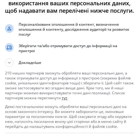
використання ваших персональних даних,
, C13T66424A
щоб надавати вам перелічені нижче послуги.
Персоналізоване оголошення й контент, визначення
оголошення й контенту, дослідження аудиторії та розвиток
послуг
Зберігати та/або отримувати доступ до інформації на
пристрої
Докладніше
210 наших партнерів зможуть обробляти ваші персональні дані, а
також отримувати доступ до інформації з пристрою (зокрема файлів
cookie, унікальних ідентифікаторів тощо) і зберігати її. Цей сайт також
зможе застосовувати всі згадані вище дані. Крім того, ми й наші
партнери можемо використовувати точні дані геолокації. Список
партнерів можна переглянути
тут
.
Деякі постачальники можуть обробляти ваші персональні дані на
цветных
основі законного інтересу. Ви можете заборонити це, змінивши
параметри за посиланням нижче. Щоб скасувати згоду або керувати
нею, натисніть посилання внизу цієї сторінки або в меню сайту й
медицинского оборудования, которое поддерживает принтеры
перейдіть до налаштувань конфіденційності й файлів cookie.