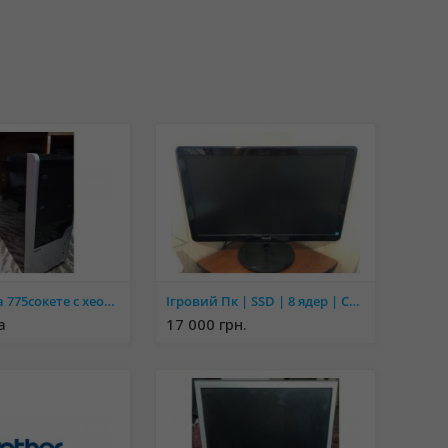
Старичок на 775сокете c xeon e5450
Ігровий Пк | SSD | 8 ядер | Core i7-2600 | GeForce GTX 960 на 2Гб
а
17 000 грн.