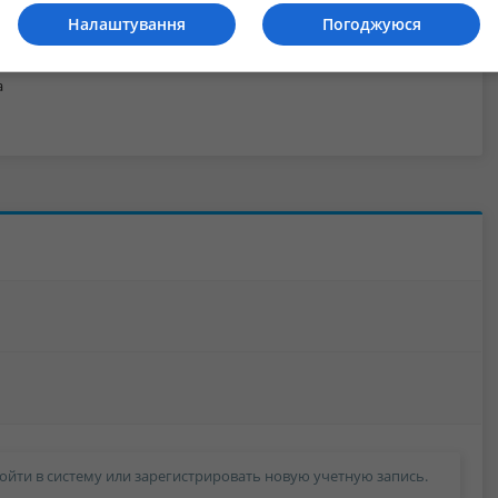
Налаштування
Погоджуюся
а
ойти в систему или зарегистрировать новую учетную запись.