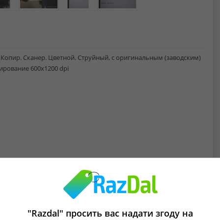
опир. Сканер. Цветной. Струйный, с оригинальным (заводским)
нирование 600х1200 dpi
"Razdal" просить вас надати згоду на