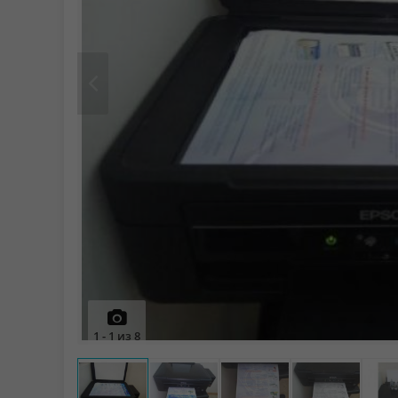
Prev
1
-
1
из
8