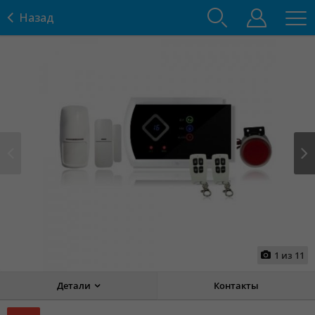
Назад
Prev
Next
1
из
11
Детали
Контакты