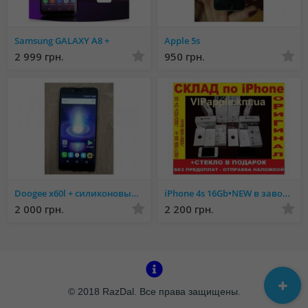
Samsung GALAXY A8 +
Apple 5s
2 999 грн.
950 грн.
Doogee x60l + силиконовый чехол
iPhone 4s 16Gb•NEW в завод.плёнке•Оригинал•NEVERLOCK•Айфон 4с•15штное
2 000 грн.
2 200 грн.
© 2018 RazDal. Все права защищены.