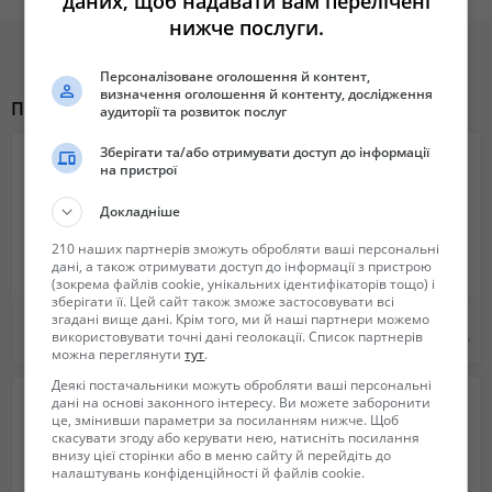
даних, щоб надавати вам перелічені
Акселерометр: Есть, Автоматический поворот экрана
нижче послуги.
ДИСПЛЕЙ -
Тип сенсорного дисплея: Super AMOLED (Стекло) Siri
Персоналізоване оголошення й контент,
Размер дисплея: 5.8”
визначення оголошення й контенту, дослідження
Количество цветов дисплея: 16 млн. цветов.
Похожие объявления
аудиторії та розвиток послуг
Разрешение дисплея: 1980*1080
МУЛЬТИМЕДИА -
Зберігати та/або отримувати доступ до інформації
на пристрої
Аналоговое ТВ: Нет
Основная камера: 13 МП
Докладніше
Фронтальная камера: 8 МП
Медиаплеер: Есть
210 наших партнерів зможуть обробляти ваші персональні
дані, а також отримувати доступ до інформації з пристрою
FM-приемник: Есть
(зокрема файлів cookie, унікальних ідентифікаторів тощо) і
Диктофон: Есть
зберігати її. Цей сайт також зможе застосовувати всі
Именные чехлы
Продам мобилние телифони
згадані вище дані. Крім того, ми й наші партнери можемо
КОММУНИКАЦИИ -
використовувати точні дані геолокації. Список партнерів
199 грн.
3 800 грн.
Wi-Fi: Есть, Wi-Fi IEEE 802.11 b/g/a
можна переглянути
тут
.
GPRS: Есть
Деякі постачальники можуть обробляти ваші персональні
Bluetooth: Есть, Bluetooth 4.0+ EDR
дані на основі законного інтересу. Ви можете заборонити
WAP: Есть
це, змінивши параметри за посиланням нижче. Щоб
скасувати згоду або керувати нею, натисніть посилання
3G: Есть
внизу цієї сторінки або в меню сайту й перейдіть до
EDGE: Есть
налаштувань конфіденційності й файлів cookie.
G-sensor Есть