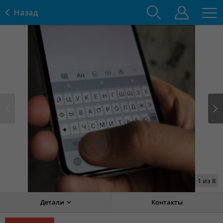
Назад
Prev
Next
1
из
8
Детали
Контакты