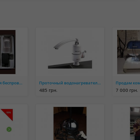
GSM сигнализация беспроводная BSE-950 (GSM 10A комплект)
Проточный водонагреватель Delimano электрический на кран смеситель бойлер
485 грн.
7 000 грн.