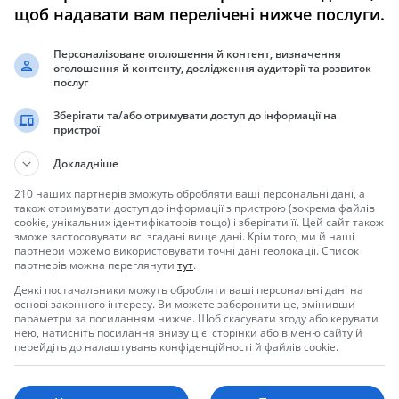
щоб надавати вам перелічені нижче послуги.
ачества видео
Персоналізоване оголошення й контент, визначення
ведение: 1280*960
оголошення й контенту, дослідження аудиторії та розвиток
послуг
отра.
Зберігати та/або отримувати доступ до інформації на
пристрої
ереключением на режим день/ночь
Докладніше
ьного времени, удаленного управления.
210 наших партнерів зможуть обробляти ваші персональні дані, а
також отримувати доступ до інформації з пристрою (зокрема файлів
ки оповещения на E-mail.
cookie, унікальних ідентифікаторів тощо) і зберігати її. Цей сайт також
зможе застосовувати всі згадані вище дані. Крім того, ми й наші
партнери можемо використовувати точні дані геолокації. Список
никс
партнерів можна переглянути
тут
.
Деякі постачальники можуть обробляти ваші персональні дані на
основі законного інтересу. Ви можете заборонити це, змінивши
параметри за посиланням нижче. Щоб скасувати згоду або керувати
нею, натисніть посилання внизу цієї сторінки або в меню сайту й
перейдіть до налаштувань конфіденційності й файлів cookie.