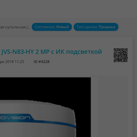
Видеокамера IP цветная купольная JVS-N83-HY 2 MP c ИК подсветкой
Состояние:
Новый
Тип сделки:
Продажа
JVS-N83-HY 2 MP c ИК подсветкой
ря 2018 11:25
ID #4228