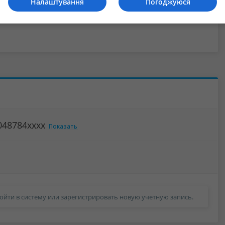
Налаштування
Погоджуюся
048784xxxx
Показать
ойти в систему или зарегистрировать новую учетную запись.