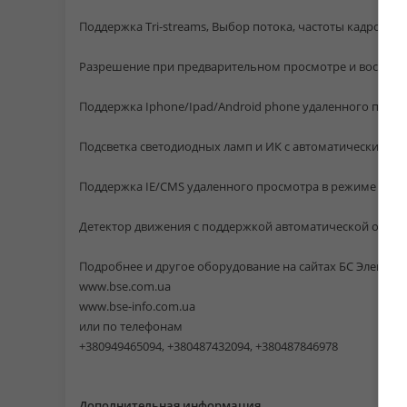
Поддержка Tri-streams, Выбор потока, частоты кадров, к
Разрешение при предварительном просмотре и воспроиз
Поддержка Iphone/Ipad/Android phone удаленного просм
Подсветка светодиодных ламп и ИК с автоматическим п
Поддержка IE/CMS удаленного просмотра в режиме реал
Детектор движения с поддержкой автоматической отправ
Подробнее и другое оборудование на сайтах БС Электро
www.bse.com.ua
www.bse-info.com.ua
или по телефонам
+380949465094, +380487432094, +380487846978
Дополнительная информация