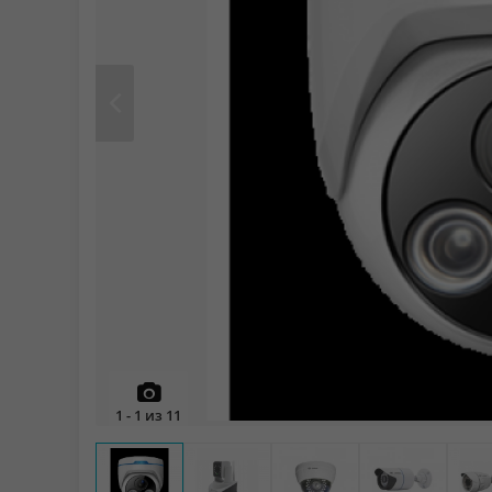
Prev
1
-
1
из
11