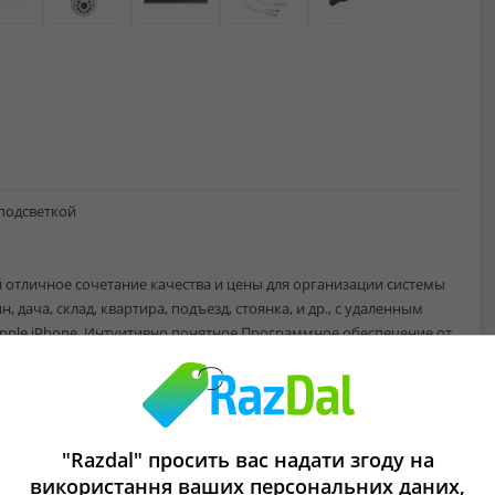
 подсветкой
ой отличное сочетание качества и цены для организации системы
дача, склад, квартира, подъезд, стоянка, и др., с удаленным
Apple iPhone. Интуитивно понятное Программное обеспечение от
есс подключения и не требует особых технических и
еская консультация от наших специалистов.
 отображение портов и не нужно статический IP .
"Razdal" просить вас надати згоду на
ми других производителей
використання ваших персональних даних,