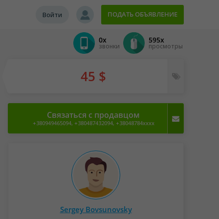
ПОДАТЬ ОБЪЯВЛЕНИЕ
Войти
0x
595x
звонки
просмотры
45 $
Связаться с продавцом
+380949465094, +380487432094, +38048784xxxx
Sergey Bovsunovsky