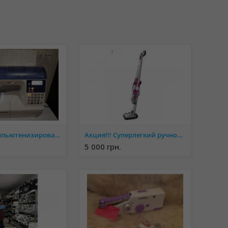
Продам компьютенизированную машину
Акция!!! Суперлегкий ручной пылесос Rowenta Air Force Estrime Silente
5 000 грн.