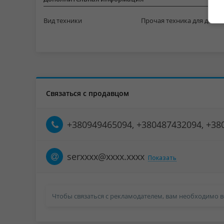
Вид техники
Прочая техника для дома
Связаться с продавцом
+380949465094, +380487432094, +38
serxxxx@xxxx.xxxx
Показать
Чтобы связаться с рекламодателем, вам необходимо в