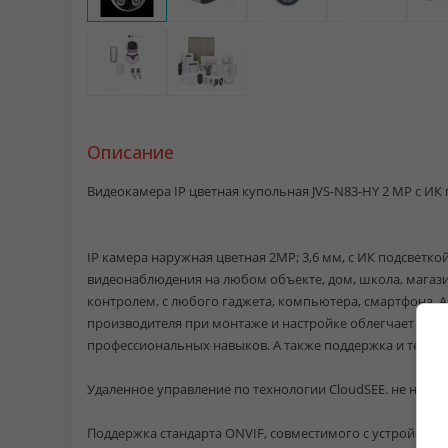
Описание
Видеокамера IP цветная купольная JVS-N83-HY 2 MP c ИК
IP камера наружная цветная 2MP; 3,6 мм, c ИК подсветк
видеонаблюдения на любом объекте, дом, школа, магазин, 
контролем, с любого гаджета, компьютера, смартфона, 
производителя при монтаже и настройке облегчает проц
профессиональных навыков. А также поддержка и технич
Удаленное управление по технологии CloudSEE. не нужно
Поддержка стандарта ONVIF, совместимого с устройства