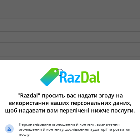
"Razdal" просить вас надати згоду на
використання ваших персональних даних,
щоб надавати вам перелічені нижче послуги.
Персоналізоване оголошення й контент, визначення
оголошення й контенту, дослідження аудиторії та розвиток
послуг