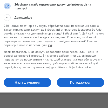
Зберігати та/або отримувати доступ до інформації на
пристрої
Докладніше
210 наших партнерів зможуть обробляти ваші персональні дані, а
також отримувати доступ до інформації з пристрою (зокрема файлів
cookie, унікальних ідентифікаторів тощо) і зберігати її. Цей сайт також
зможе застосовувати всі згадані вище дані. Крім того, ми й наші
партнери можемо використовувати точні дані геолокації. Список
партнерів можна переглянути
тут
.
Отправить сообщение
Деякі постачальники можуть обробляти ваші персональні дані на
основі законного інтересу. Ви можете заборонити це, змінивши
параметри за посиланням нижче. Щоб скасувати згоду або керувати
нею, натисніть посилання внизу цієї сторінки або в меню сайту й
перейдіть до налаштувань конфіденційності й файлів cookie.
Налаштування
Погоджуюся