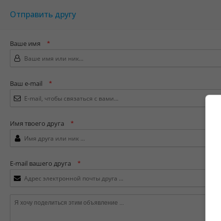
Отправить другу
Ваше имя
*
Ваш e-mail
*
Имя твоего друга
*
E-mail вашего друга
*