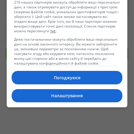
210 наших партнерів зможуть обробляти ваші персональні
дані, а також отримувати доступ до інформації з пристрою
(зокрема файлів cookie, унікальних ідентифікаторів тощо) і
зберігати її. Цей сайт також зможе застосовувати всі
згадані вище дані. Крім того, ми й наші партнери можемо
використовувати точні дані геолокації. Список партнерів
можна переглянути
тут
.
Деякі постачальники можуть обробляти ваші персональні
дані на основі законного інтересу. Ви можете заборонити
це, змінивши параметри за посиланням нижче. Щоб
скасувати згоду або керувати нею, натисніть посилання
Отправить сообщение
внизу цієї сторінки або в меню сайту й перейдіть до
налаштувань конфіденційності й файлів cookie.
Погоджуюся
Налаштування