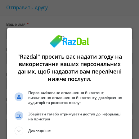
Отправить другу
Ваше имя
*
Ваш e-mail
*
"Razdal" просить вас надати згоду на
використання ваших персональних
даних, щоб надавати вам перелічені
Имя твоего друга
*
нижче послуги.
Персоналізоване оголошення й контент,
визначення оголошення й контенту, дослідження
E-mail вашего друга
*
аудиторії та розвиток послуг
Зберігати та/або отримувати доступ до інформації
на пристрої
Докладніше