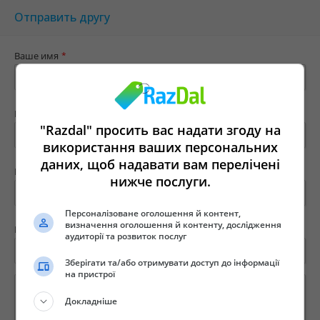
Отправить другу
Ваше имя
*
Ваш e-mail
*
"Razdal" просить вас надати згоду на
використання ваших персональних
даних, щоб надавати вам перелічені
Имя твоего друга
*
нижче послуги.
Персоналізоване оголошення й контент,
визначення оголошення й контенту, дослідження
E-mail вашего друга
*
аудиторії та розвиток послуг
Зберігати та/або отримувати доступ до інформації
на пристрої
Докладніше