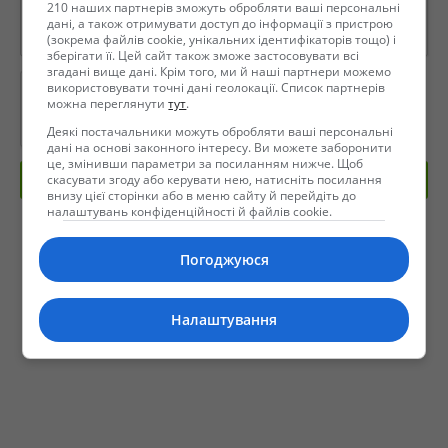
210 наших партнерів зможуть обробляти ваші персональні
дані, а також отримувати доступ до інформації з пристрою
(зокрема файлів cookie, унікальних ідентифікаторів тощо) і
зберігати її. Цей сайт також зможе застосовувати всі
згадані вище дані. Крім того, ми й наші партнери можемо
використовувати точні дані геолокації. Список партнерів
можна переглянути
тут
.
Деякі постачальники можуть обробляти ваші персональні
дані на основі законного інтересу. Ви можете заборонити
це, змінивши параметри за посиланням нижче. Щоб
скасувати згоду або керувати нею, натисніть посилання
Отправить сообщение
внизу цієї сторінки або в меню сайту й перейдіть до
налаштувань конфіденційності й файлів cookie.
Погоджуюся
Налаштування