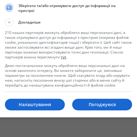
Зберігати та/або отримувати доступ до інформації на
пристрої
Докладніше
210 наших партнерів зможуть обробляти ваші персональні дані, а
також отримувати доступ до інформації з пристрою (зокрема файлів
cookie, унікальних ідентифікаторів тощо) і зберігати її. Цей сайт також
зможе застосовувати всі згадані вище дані. Крім того, ми й наші
партнери можемо використовувати точні дані геолокації. Список
партнерів можна переглянути
тут
.
Отправить сообщение
Деякі постачальники можуть обробляти ваші персональні дані на
основі законного інтересу. Ви можете заборонити це, змінивши
параметри за посиланням нижче. Щоб скасувати згоду або керувати
нею, натисніть посилання внизу цієї сторінки або в меню сайту й
перейдіть до налаштувань конфіденційності й файлів cookie.
Налаштування
Погоджуюся