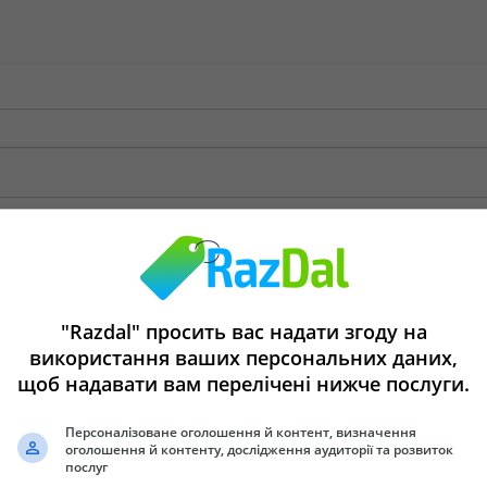
"Razdal" просить вас надати згоду на
використання ваших персональних даних,
щоб надавати вам перелічені нижче послуги.
Персоналізоване оголошення й контент, визначення
оголошення й контенту, дослідження аудиторії та розвиток
послуг