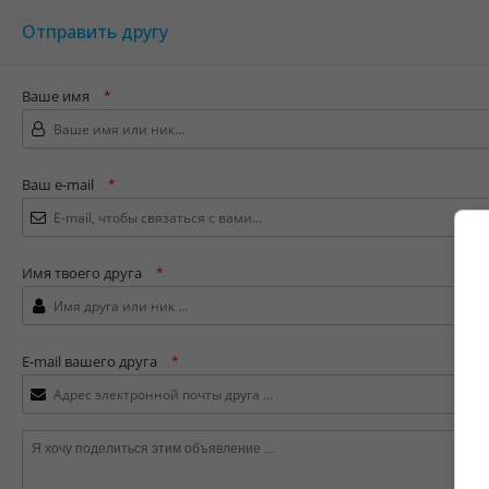
Отправить другу
Ваше имя
*
Ваш e-mail
*
Имя твоего друга
*
E-mail вашего друга
*