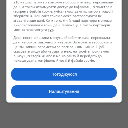
210 наших партнерів зможуть обробляти ваші персональні
дані, а також отримувати доступ до інформації з пристрою
(зокрема файлів cookie, унікальних ідентифікаторів тощо) і
зберігати її. Цей сайт також зможе застосовувати всі
згадані вище дані. Крім того, ми й наші партнери можемо
використовувати точні дані геолокації. Список партнерів
можна переглянути
тут
.
Деякі постачальники можуть обробляти ваші персональні
дані на основі законного інтересу. Ви можете заборонити
це, змінивши параметри за посиланням нижче. Щоб
скасувати згоду або керувати нею, натисніть посилання
Отправить сообщение
внизу цієї сторінки або в меню сайту й перейдіть до
налаштувань конфіденційності й файлів cookie.
Погоджуюся
Налаштування