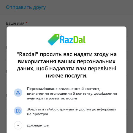
Отправить другу
Ваше имя
*
Ваш e-mail
*
"Razdal" просить вас надати згоду на
використання ваших персональних
даних, щоб надавати вам перелічені
Имя твоего друга
*
нижче послуги.
Персоналізоване оголошення й контент,
визначення оголошення й контенту, дослідження
E-mail вашего друга
*
аудиторії та розвиток послуг
Зберігати та/або отримувати доступ до інформації
на пристрої
Докладніше