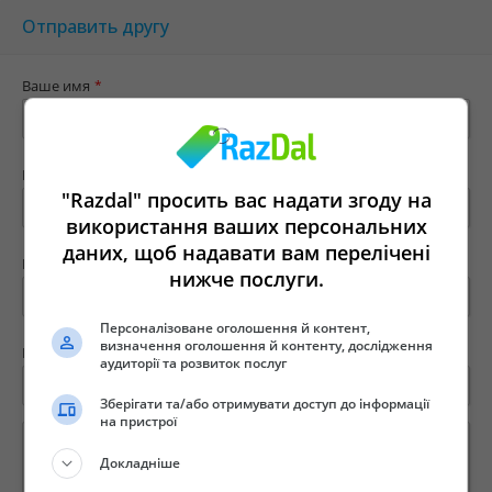
Отправить другу
Ваше имя
*
Ваш e-mail
*
"Razdal" просить вас надати згоду на
використання ваших персональних
даних, щоб надавати вам перелічені
Имя твоего друга
*
нижче послуги.
Персоналізоване оголошення й контент,
визначення оголошення й контенту, дослідження
E-mail вашего друга
*
аудиторії та розвиток послуг
Зберігати та/або отримувати доступ до інформації
на пристрої
Докладніше