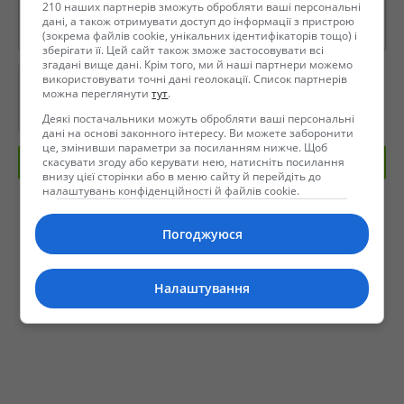
210 наших партнерів зможуть обробляти ваші персональні
дані, а також отримувати доступ до інформації з пристрою
(зокрема файлів cookie, унікальних ідентифікаторів тощо) і
зберігати її. Цей сайт також зможе застосовувати всі
згадані вище дані. Крім того, ми й наші партнери можемо
використовувати точні дані геолокації. Список партнерів
можна переглянути
тут
.
Деякі постачальники можуть обробляти ваші персональні
дані на основі законного інтересу. Ви можете заборонити
це, змінивши параметри за посиланням нижче. Щоб
скасувати згоду або керувати нею, натисніть посилання
Отправить сообщение
внизу цієї сторінки або в меню сайту й перейдіть до
налаштувань конфіденційності й файлів cookie.
Погоджуюся
Налаштування