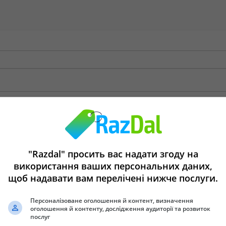
"Razdal" просить вас надати згоду на
використання ваших персональних даних,
щоб надавати вам перелічені нижче послуги.
Персоналізоване оголошення й контент, визначення
оголошення й контенту, дослідження аудиторії та розвиток
послуг