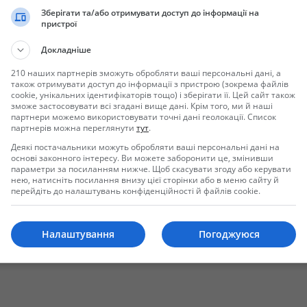
Зберігати та/або отримувати доступ до інформації на
пристрої
Докладніше
210 наших партнерів зможуть обробляти ваші персональні дані, а
також отримувати доступ до інформації з пристрою (зокрема файлів
cookie, унікальних ідентифікаторів тощо) і зберігати її. Цей сайт також
зможе застосовувати всі згадані вище дані. Крім того, ми й наші
партнери можемо використовувати точні дані геолокації. Список
партнерів можна переглянути
тут
.
Отправить сообщение
Деякі постачальники можуть обробляти ваші персональні дані на
основі законного інтересу. Ви можете заборонити це, змінивши
параметри за посиланням нижче. Щоб скасувати згоду або керувати
нею, натисніть посилання внизу цієї сторінки або в меню сайту й
перейдіть до налаштувань конфіденційності й файлів cookie.
Налаштування
Погоджуюся