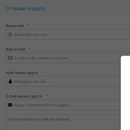
Отправить другу
Ваше имя
*
Ваш e-mail
*
Имя твоего друга
*
E-mail вашего друга
*