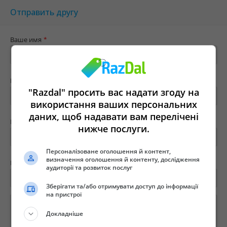
Отправить другу
Ваше имя
*
Ваш e-mail
*
"Razdal" просить вас надати згоду на
використання ваших персональних
даних, щоб надавати вам перелічені
Имя твоего друга
*
нижче послуги.
Персоналізоване оголошення й контент,
визначення оголошення й контенту, дослідження
E-mail вашего друга
*
аудиторії та розвиток послуг
Зберігати та/або отримувати доступ до інформації
на пристрої
Докладніше