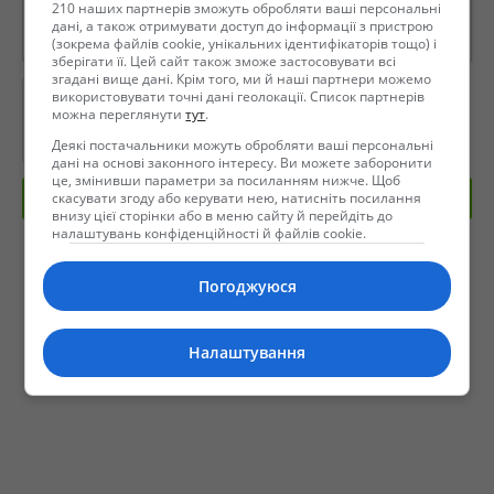
210 наших партнерів зможуть обробляти ваші персональні
дані, а також отримувати доступ до інформації з пристрою
(зокрема файлів cookie, унікальних ідентифікаторів тощо) і
зберігати її. Цей сайт також зможе застосовувати всі
згадані вище дані. Крім того, ми й наші партнери можемо
використовувати точні дані геолокації. Список партнерів
можна переглянути
тут
.
Деякі постачальники можуть обробляти ваші персональні
дані на основі законного інтересу. Ви можете заборонити
це, змінивши параметри за посиланням нижче. Щоб
скасувати згоду або керувати нею, натисніть посилання
Отправить сообщение
внизу цієї сторінки або в меню сайту й перейдіть до
налаштувань конфіденційності й файлів cookie.
Погоджуюся
Налаштування