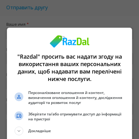
Отправить другу
Ваше имя
*
Ваш e-mail
*
"Razdal" просить вас надати згоду на
використання ваших персональних
даних, щоб надавати вам перелічені
Имя твоего друга
*
нижче послуги.
Персоналізоване оголошення й контент,
визначення оголошення й контенту, дослідження
E-mail вашего друга
*
аудиторії та розвиток послуг
Зберігати та/або отримувати доступ до інформації
на пристрої
Докладніше