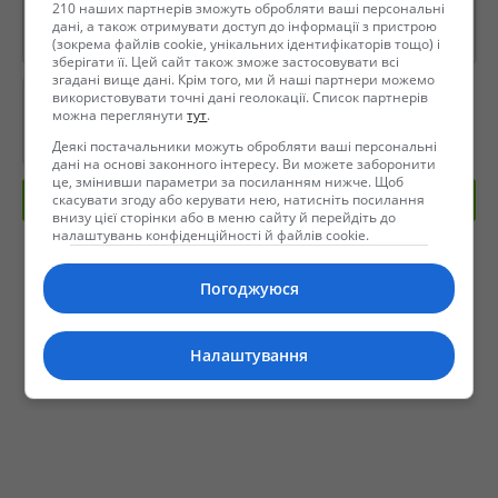
210 наших партнерів зможуть обробляти ваші персональні
дані, а також отримувати доступ до інформації з пристрою
(зокрема файлів cookie, унікальних ідентифікаторів тощо) і
зберігати її. Цей сайт також зможе застосовувати всі
згадані вище дані. Крім того, ми й наші партнери можемо
використовувати точні дані геолокації. Список партнерів
можна переглянути
тут
.
Деякі постачальники можуть обробляти ваші персональні
дані на основі законного інтересу. Ви можете заборонити
це, змінивши параметри за посиланням нижче. Щоб
скасувати згоду або керувати нею, натисніть посилання
Отправить сообщение
внизу цієї сторінки або в меню сайту й перейдіть до
налаштувань конфіденційності й файлів cookie.
Погоджуюся
Налаштування