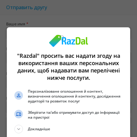
Отправить другу
Ваше имя
*
Ваш e-mail
*
"Razdal" просить вас надати згоду на
використання ваших персональних
даних, щоб надавати вам перелічені
Имя твоего друга
*
нижче послуги.
Персоналізоване оголошення й контент,
визначення оголошення й контенту, дослідження
E-mail вашего друга
*
аудиторії та розвиток послуг
Зберігати та/або отримувати доступ до інформації
на пристрої
Докладніше