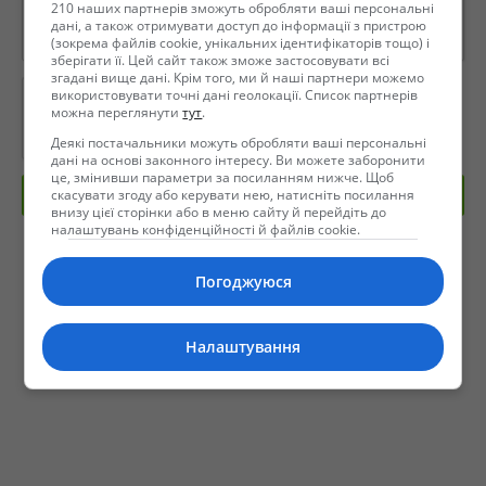
210 наших партнерів зможуть обробляти ваші персональні
дані, а також отримувати доступ до інформації з пристрою
(зокрема файлів cookie, унікальних ідентифікаторів тощо) і
зберігати її. Цей сайт також зможе застосовувати всі
згадані вище дані. Крім того, ми й наші партнери можемо
використовувати точні дані геолокації. Список партнерів
можна переглянути
тут
.
Деякі постачальники можуть обробляти ваші персональні
дані на основі законного інтересу. Ви можете заборонити
це, змінивши параметри за посиланням нижче. Щоб
скасувати згоду або керувати нею, натисніть посилання
Отправить сообщение
внизу цієї сторінки або в меню сайту й перейдіть до
налаштувань конфіденційності й файлів cookie.
Погоджуюся
Налаштування