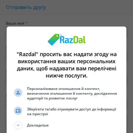
Отправить другу
Ваше имя
*
Ваш e-mail
*
"Razdal" просить вас надати згоду на
використання ваших персональних
даних, щоб надавати вам перелічені
Имя твоего друга
*
нижче послуги.
Персоналізоване оголошення й контент,
визначення оголошення й контенту, дослідження
E-mail вашего друга
*
аудиторії та розвиток послуг
Зберігати та/або отримувати доступ до інформації
на пристрої
Докладніше