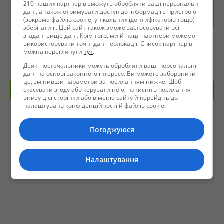
210 наших партнерів зможуть обробляти ваші персональні
дані, а також отримувати доступ до інформації з пристрою
(зокрема файлів cookie, унікальних ідентифікаторів тощо) і
зберігати її. Цей сайт також зможе застосовувати всі
згадані вище дані. Крім того, ми й наші партнери можемо
використовувати точні дані геолокації. Список партнерів
можна переглянути
тут
.
Деякі постачальники можуть обробляти ваші персональні
дані на основі законного інтересу. Ви можете заборонити
це, змінивши параметри за посиланням нижче. Щоб
скасувати згоду або керувати нею, натисніть посилання
Отправить сообщение
внизу цієї сторінки або в меню сайту й перейдіть до
налаштувань конфіденційності й файлів cookie.
Погоджуюся
Налаштування