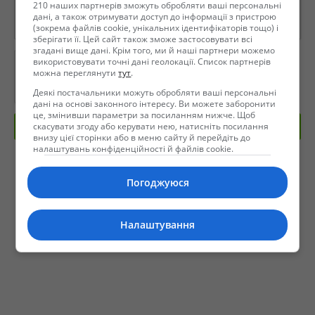
210 наших партнерів зможуть обробляти ваші персональні
дані, а також отримувати доступ до інформації з пристрою
(зокрема файлів cookie, унікальних ідентифікаторів тощо) і
зберігати її. Цей сайт також зможе застосовувати всі
згадані вище дані. Крім того, ми й наші партнери можемо
використовувати точні дані геолокації. Список партнерів
можна переглянути
тут
.
Деякі постачальники можуть обробляти ваші персональні
дані на основі законного інтересу. Ви можете заборонити
це, змінивши параметри за посиланням нижче. Щоб
скасувати згоду або керувати нею, натисніть посилання
Отправить сообщение
внизу цієї сторінки або в меню сайту й перейдіть до
налаштувань конфіденційності й файлів cookie.
Погоджуюся
Налаштування