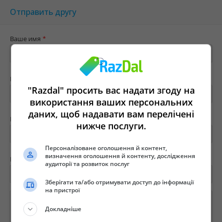
Отправить другу
Ваше имя
*
Ваш e-mail
*
"Razdal" просить вас надати згоду на
використання ваших персональних
даних, щоб надавати вам перелічені
Имя твоего друга
*
нижче послуги.
Персоналізоване оголошення й контент,
визначення оголошення й контенту, дослідження
E-mail вашего друга
*
аудиторії та розвиток послуг
Зберігати та/або отримувати доступ до інформації
на пристрої
Докладніше