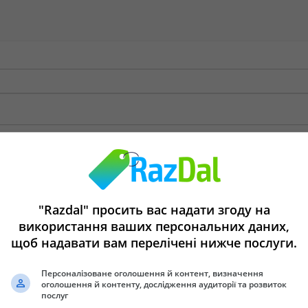
"Razdal" просить вас надати згоду на
використання ваших персональних даних,
щоб надавати вам перелічені нижче послуги.
Персоналізоване оголошення й контент, визначення
оголошення й контенту, дослідження аудиторії та розвиток
послуг