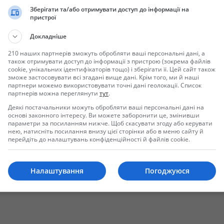
Зберігати та/або отримувати доступ до інформації на
пристрої
Докладніше
210 наших партнерів зможуть обробляти ваші персональні дані, а
також отримувати доступ до інформації з пристрою (зокрема файлів
cookie, унікальних ідентифікаторів тощо) і зберігати її. Цей сайт також
зможе застосовувати всі згадані вище дані. Крім того, ми й наші
партнери можемо використовувати точні дані геолокації. Список
партнерів можна переглянути
тут
.
Отправить сообщение
Деякі постачальники можуть обробляти ваші персональні дані на
основі законного інтересу. Ви можете заборонити це, змінивши
параметри за посиланням нижче. Щоб скасувати згоду або керувати
нею, натисніть посилання внизу цієї сторінки або в меню сайту й
перейдіть до налаштувань конфіденційності й файлів cookie.
Налаштування
Погоджуюся