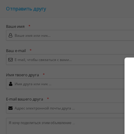
Отправить другу
Ваше имя
*
Ваш e-mail
*
Имя твоего друга
*
E-mail вашего друга
*