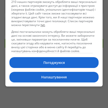
210 наших партнерів зможуть обробляти ваші персональні
дані, а також отримувати доступ до інформації з пристрою
(зокрема файлів cookie, унікальних ідентифікаторів тощо) і
зберігати її. Цей сайт також зможе застосовувати всі
згадані вище дані. Крім того, ми й наші партнери можемо
використовувати точні дані геолокації. Список партнерів
можна переглянути
тут
.
Деякі постачальники можуть обробляти ваші персональні
дані на основі законного інтересу. Ви можете заборонити
це, змінивши параметри за посиланням нижче. Щоб
скасувати згоду або керувати нею, натисніть посилання
Отправить сообщение
внизу цієї сторінки або в меню сайту й перейдіть до
налаштувань конфіденційності й файлів cookie.
Погоджуюся
Налаштування