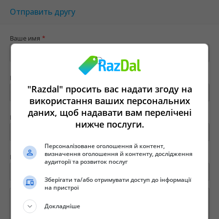
Отправить другу
Ваше имя
*
Ваш e-mail
*
"Razdal" просить вас надати згоду на
використання ваших персональних
даних, щоб надавати вам перелічені
Имя твоего друга
*
нижче послуги.
Персоналізоване оголошення й контент,
визначення оголошення й контенту, дослідження
E-mail вашего друга
*
аудиторії та розвиток послуг
Зберігати та/або отримувати доступ до інформації
на пристрої
Докладніше