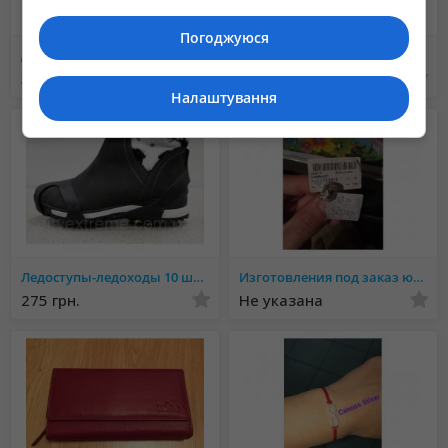
Погоджуюся
Дорожный чемодан Tommy Hilfiger
Мужские портфели, папки из кожзама и кожи купить Украина
5 500 грн.
1 200 грн.
Налаштування
Ледоступы-ледоходы 10 шипов все размеры
Изготовления под заказ ювелирные изделия
275 грн.
Не указана