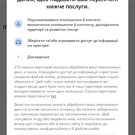
нижче послуги.
для дрібних речей, а також зовнішню кишеню на блискавці для
швидкого доступу.
• Водовідштовхувальна тканина: не боїться дощу та снігу, ваші речі
Персоналізоване оголошення й контент,
визначення оголошення й контенту, дослідження
завжди будуть сухими.
Похожие объявления
аудиторії та розвиток послуг
• Компактність: сумка складається в маленьку сумочку, не
займаючи багато місця.
Зберігати та/або отримувати доступ до інформації
на пристрої
Ця сумка стане незамінним помічником у будь-якій подорожі!
Докладніше
Замовляйте її вже зараз і вирушайте в дорогу з комфортом!
210 наших партнерів зможуть обробляти ваші персональні
дані, а також отримувати доступ до інформації з пристрою
P.S. Не забудьте про кишеню на блискавці біля ручки — вона
(зокрема файлів cookie, унікальних ідентифікаторів тощо) і
ідеально підходить для зберігання документів, телефону або інших
зберігати її. Цей сайт також зможе застосовувати всі
Планшет для окрашивания волос волос
Мужские и женские кожаные кошельки.
дрібних речей, які завжди повинні бути під рукою.
згадані вище дані. Крім того, ми й наші партнери можемо
використовувати точні дані геолокації. Список партнерів
120 грн.
Не указана
можна переглянути
тут
.
Сайт ooosilena.com.ua/ua
Деякі постачальники можуть обробляти ваші персональні
дані на основі законного інтересу. Ви можете заборонити
це, змінивши параметри за посиланням нижче. Щоб
скасувати згоду або керувати нею, натисніть посилання
внизу цієї сторінки або в меню сайту й перейдіть до
налаштувань конфіденційності й файлів cookie.