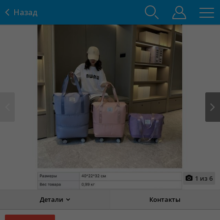
Назад
Prev
Next
1
из
6
Детали
Контакты