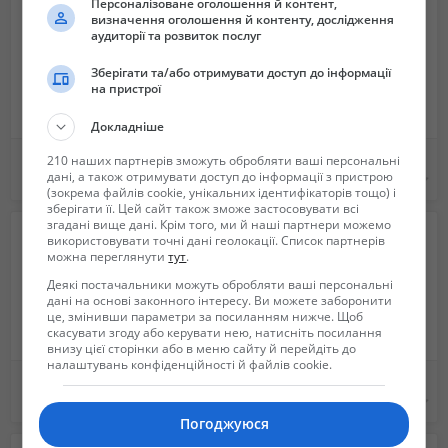
Тел.: 0999823050
Персоналізоване оголошення й контент,
визначення оголошення й контенту, дослідження
Сайт: https://mr-florista.shop/
аудиторії та розвиток послуг
Відео: https://youtu.be/LXHdktriC6o
Зберігати та/або отримувати доступ до інформації
на пристрої
Докладніше
Швейная машинка SINGER 367, для ремонта, не использовалась
Шары бобо оптом,светодиодные шарики,led-шары
210 наших партнерів зможуть обробляти ваші персональні
дані, а також отримувати доступ до інформації з пристрою
600 грн.
18 грн.
(зокрема файлів cookie, унікальних ідентифікаторів тощо) і
зберігати її. Цей сайт також зможе застосовувати всі
згадані вище дані. Крім того, ми й наші партнери можемо
використовувати точні дані геолокації. Список партнерів
можна переглянути
тут
.
Деякі постачальники можуть обробляти ваші персональні
дані на основі законного інтересу. Ви можете заборонити
це, змінивши параметри за посиланням нижче. Щоб
скасувати згоду або керувати нею, натисніть посилання
внизу цієї сторінки або в меню сайту й перейдіть до
налаштувань конфіденційності й файлів cookie.
Кубок-рог изобилия ручной работы, из натуральной кости буйвола, Кавказ
Минибар подставка для вина деревянная купить Украина
400 грн.
2 400 грн.
Погоджуюся