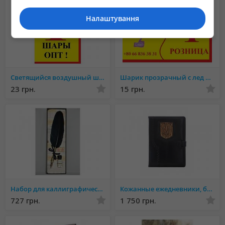
Налаштування
Светящийся воздушный шар на палочке Bobo с игрушками
Шарик прозрачный с лед подсветкой оптом,светодиодный шар
23 грн.
15 грн.
Набор для каллиграфического письма LaKalligrafika Италия
Кожанные ежедневники, болкноты, фотоальбомы ручной работы купить Украина
727 грн.
1 750 грн.