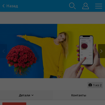
Назад
Prev
Next
1
из
2
Детали
Контакты