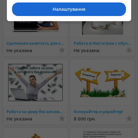
Налаштування
Удаленная занятость для каждого!
Работа в Инстаграм с обучени
Не указана
Не указана
Работа на дому без вложений
Копирайтер и рерайтер!
Не указана
8 000 грн.