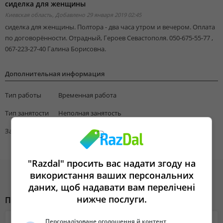
сиделка для женщины
Киевская область,
Добавлено 29 января 2019 02:45
сиделка для женщины. Полтора - два часа утром и вечером. Оплата
по договорённости. Отрадный, Героев Севастополя. 050-675-55-77 ,
067-223-27-40 Галина Борисовна.
Дополнительная информация
Тип работы
Временная работа
Тип занятости
Неполная занятость
Зарплата
100
"Razdal" просить вас надати згоду на
використання ваших персональних
даних, щоб надавати вам перелічені
нижче послуги.
Похожие объявления
Персоналізоване оголошення й контент,