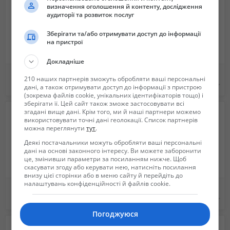
визначення оголошення й контенту, дослідження
аудиторії та розвиток послуг
Зберігати та/або отримувати доступ до інформації
на пристрої
Докладніше
Работа удаленно В крупной компании faberlic
Работа на просмотре рекламы
210 наших партнерів зможуть обробляти ваші персональні
Не указана
100 $
дані, а також отримувати доступ до інформації з пристрою
(зокрема файлів cookie, унікальних ідентифікаторів тощо) і
зберігати її. Цей сайт також зможе застосовувати всі
згадані вище дані. Крім того, ми й наші партнери можемо
використовувати точні дані геолокації. Список партнерів
можна переглянути
тут
.
Деякі постачальники можуть обробляти ваші персональні
дані на основі законного інтересу. Ви можете заборонити
це, змінивши параметри за посиланням нижче. Щоб
скасувати згоду або керувати нею, натисніть посилання
внизу цієї сторінки або в меню сайту й перейдіть до
налаштувань конфіденційності й файлів cookie.
Работа на дому. Удаленная работа. Работа online. Работа для студентов. Работа для мам в декрете.
Стабильный заработок на публикациях Ваших обьявлений
7 000 грн.
240 грн.
Погоджуюся