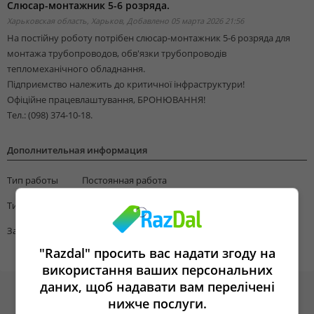
Cлюсар-монтажник 5-6 розрядa.
Харьковская область, Харьков,
Добавлено 05 марта 2026 21:56
На постійну роботу потрібен слюсар-монтажник 5-6 розряда для
монтажа трубопроводов, обв'язки трубопроводів
тепломеханічного обладнання.
Підприємство належить до критичної інфраструктури!
Офіційне працевлаштування, БРОНЮВАННЯ!
Тел.: (098) 374-10-18.
Дополнительная информация
Тип работы
Постоянная работа
Тип занятости
Работа на полную ставку
Зарплата
1
"Razdal" просить вас надати згоду на
використання ваших персональних
даних, щоб надавати вам перелічені
нижче послуги.