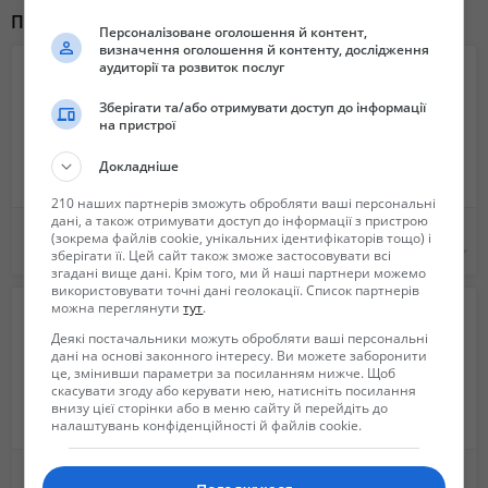
Похожие объявления
Персоналізоване оголошення й контент,
визначення оголошення й контенту, дослідження
аудиторії та розвиток послуг
Зберігати та/або отримувати доступ до інформації
на пристрої
Докладніше
210 наших партнерів зможуть обробляти ваші персональні
дані, а також отримувати доступ до інформації з пристрою
Робота на автомобільному заводі YAZAKI в Ужгородi БЕЗ ДОСВІДУ
РОБОТА на автомобільному заводі YAZAKI Коростень (БЕЗ ДОСВІДУ)
(зокрема файлів cookie, унікальних ідентифікаторів тощо) і
10 000 грн.
10 000 грн.
зберігати її. Цей сайт також зможе застосовувати всі
згадані вище дані. Крім того, ми й наші партнери можемо
використовувати точні дані геолокації. Список партнерів
можна переглянути
тут
.
Деякі постачальники можуть обробляти ваші персональні
дані на основі законного інтересу. Ви можете заборонити
це, змінивши параметри за посиланням нижче. Щоб
скасувати згоду або керувати нею, натисніть посилання
внизу цієї сторінки або в меню сайту й перейдіть до
налаштувань конфіденційності й файлів cookie.
Рабочие производственных линий
Работа на автозаводе YAZAKI в Ужгороде БЕЗ ОПЫТА