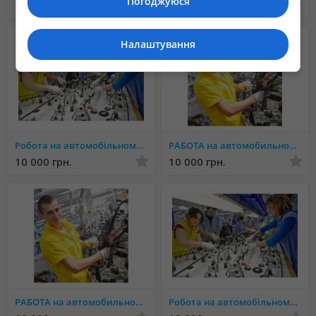
Погоджуюся
10 000 грн.
Не указана
Налаштування
Робота на автомобільному заводі YAZAKI.Люботин.БЕЗ ДОСВІДУ
РАБОТА на автомобильном заводе YAZAKI Краматорск БЕЗ ОПЫТА
10 000 грн.
10 000 грн.
РАБОТА на автомобильном заводе YAZAKI Купянск БЕЗ ОПЫТА
Робота на автомобільному заводі YAZAKI в Ужгородi БЕЗ ДОСВІДУ