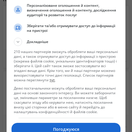
Персоналізоване оголошення й контент,
визначення оголошення й контенту, дослідження
аудиторії та розвиток послуг
Зберігати та/або отримувати доступ до інформації
на пристрої
Докладніше
210 наших партнерів зможуть обробляти ваші персональні
Робота на автомобільному заводі YAZAKI в Ужгородi БЕЗ ДОСВІДУ
РОБОТА на автомобільному заводі YAZAKI Коростень (БЕЗ ДОСВІДУ)
дані, а також отримувати доступ до інформації з пристрою
(зокрема файлів cookie, унікальних ідентифікаторів тощо) і
10 000 грн.
10 000 грн.
зберігати її. Цей сайт також зможе застосовувати всі
згадані вище дані. Крім того, ми й наші партнери можемо
використовувати точні дані геолокації. Список партнерів
можна переглянути
тут
.
Деякі постачальники можуть обробляти ваші персональні
дані на основі законного інтересу. Ви можете заборонити
це, змінивши параметри за посиланням нижче. Щоб
скасувати згоду або керувати нею, натисніть посилання
внизу цієї сторінки або в меню сайту й перейдіть до
налаштувань конфіденційності й файлів cookie.
Рабочие производственных линий
Работа на автозаводе YAZAKI в Ужгороде БЕЗ ОПЫТА
10 000 грн.
Не указана
Погоджуюся