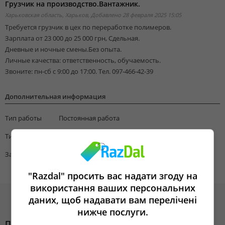
Грузчик на производство.Вантажник.
Харьковская область, Харьков,
Добавлено 28 февраля 2025 15:05
Требуется грузчик в цех по переработке полимеров.
Зарплата от 23 000 до 25 000 грн, Сдельная.
Дневные и ночные смены.Без опыта.
Личные качества: ответственность, обучаемость.
Звоните: пн-сб с 9:00 до 17:00. Тел. 097-466-42-39
Дополнительная информация
Тип работы
Постоянная работа
Тип занятости
Работа на полную ставку
Зарплата
24000
"Razdal" просить вас надати згоду на
використання ваших персональних
даних, щоб надавати вам перелічені
нижче послуги.
Похожие объявления