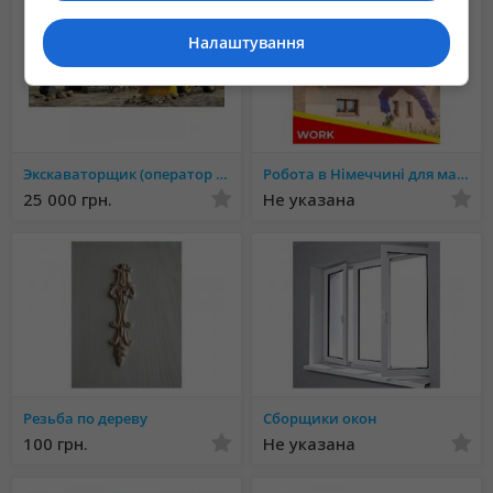
Налаштування
Экскаваторщик (оператор екскаватора)
Робота в Німеччині для майстрів будівельників
25 000 грн.
Не указана
Резьба по дереву
Сборщики окон
100 грн.
Не указана