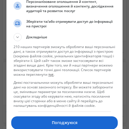
Персоналізоване оголошення й контент,
визначення оголошення й контенту, дослідження
аудиторії та розвиток послуг
Зберігати та/або отримувати доступ до інформації
на пристрої
Докладніше
Строительство храмов
Требуются разнорабочие (подсобник)
210 наших партнерів зможуть обробляти ваші персональні
дані, а також отримувати доступ до інформації з пристрою
1 000 грн.
Не указана
(зокрема файлів cookie, унікальних ідентифікаторів тощо) і
зберігати її. Цей сайт також зможе застосовувати всі
згадані вище дані. Крім того, ми й наші партнери можемо
використовувати точні дані геолокації. Список партнерів
можна переглянути
тут
.
Деякі постачальники можуть обробляти ваші персональні
дані на основі законного інтересу. Ви можете заборонити
це, змінивши параметри за посиланням нижче. Щоб
скасувати згоду або керувати нею, натисніть посилання
внизу цієї сторінки або в меню сайту й перейдіть до
налаштувань конфіденційності й файлів cookie.
АСФАЛЬТИРОВАНИЕ! укладка горячего асфальта, ВТОРИЧНОГО( СТРУЖКА)ТРОТУАРНАЯ ПЛИТКА
Виконаня ремонт квартір офісів будинків
210 грн.
Не указана
Погоджуюся