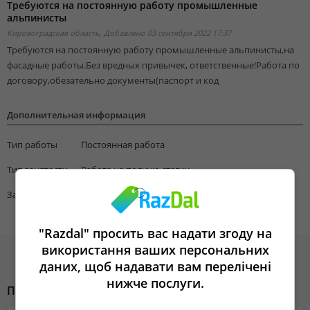
Требуются на постоянную работу промышленные
альпинисты
Кировоградская область,
Добавлено 03 сентября 2022 17:37
Требуются на постоянную работу промышленные альпинисты,на
фасадные работы.Без вредных привычек, ответственные!Работа по
договору,обезательно документы(паспорт и код
Дополнительная информация
Тип работы
Постоянная работа
Тип занятости
Работа на полную ставку
Зарплата
20000
"Razdal" просить вас надати згоду на
використання ваших персональних
даних, щоб надавати вам перелічені
нижче послуги.
Похожие объявления