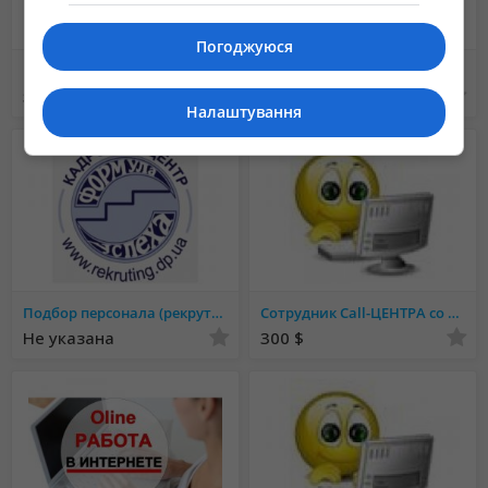
Погоджуюся
Рекрутер
Удаленная работа
5 000 грн.
1 грн.
Налаштування
Подбор персонала (рекрутинг) в Харькове
Сотрудник Call-ЦЕНТРА со знанием немецкого языка
Не указана
300 $