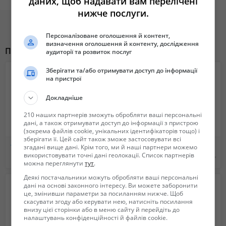
даних, щоб надавати вам перелічені
• неполная занятость
нижче послуги.
• конкурентную заработную плату
• ежемесячная выплата заработной платы
Всем желающим обращаться о номеру 0680064169 Анна. Детальная
Персоналізоване оголошення й контент,
визначення оголошення й контенту, дослідження
информация по ссылке http://4service-group.com/ua/mystery-
Похожие объявления
аудиторії та розвиток послуг
shopper/become-ms.
Зберігати та/або отримувати доступ до інформації
на пристрої
Докладніше
210 наших партнерів зможуть обробляти ваші персональні
дані, а також отримувати доступ до інформації з пристрою
(зокрема файлів cookie, унікальних ідентифікаторів тощо) і
зберігати її. Цей сайт також зможе застосовувати всі
Требуются АДМИНИСТРАТОР
Требуется Админитсратор
згадані вище дані. Крім того, ми й наші партнери можемо
використовувати точні дані геолокації. Список партнерів
Не указана
Не указана
можна переглянути
тут
.
Деякі постачальники можуть обробляти ваші персональні
дані на основі законного інтересу. Ви можете заборонити
це, змінивши параметри за посиланням нижче. Щоб
скасувати згоду або керувати нею, натисніть посилання
внизу цієї сторінки або в меню сайту й перейдіть до
налаштувань конфіденційності й файлів cookie.