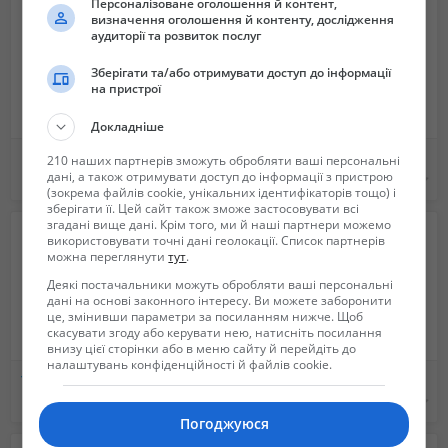
РСГ10М1
Персоналізоване оголошення й контент,
визначення оголошення й контенту, дослідження
Пульт загрузки ПЗ175-1С
аудиторії та розвиток послуг
Пульт ПУ175-1С
Пульт ПУ175-2С
Зберігати та/або отримувати доступ до інформації
на пристрої
Пусковое устройство стартера ПУС-15Р
Прибор автоматики согласующий ПАС-15-1С(2С)
Докладніше
Р10ТМУ
РН10-1С
Изготовление, а так же капитальный ремонт Автоцистерн
Ремонт дизельных форсунок Renault Trafic 1.9dci
210 наших партнерів зможуть обробляти ваші персональні
дані, а також отримувати доступ до інформації з пристрою
РР-390б1
Не указана
1 200 грн.
(зокрема файлів cookie, унікальних ідентифікаторів тощо) і
Реле Р-5М 5шт
зберігати її. Цей сайт також зможе застосовувати всі
Реле Р15М-3С
згадані вище дані. Крім того, ми й наші партнери можемо
використовувати точні дані геолокації. Список партнерів
Реле РН-504
можна переглянути
тут
.
Насос БЦН-1
Деякі постачальники можуть обробляти ваші персональні
Электродвигатель МВП-2
дані на основі законного інтересу. Ви можете заборонити
2ТУЭ111
це, змінивши параметри за посиланням нижче. Щоб
ПМВ-71
скасувати згоду або керувати нею, натисніть посилання
внизу цієї сторінки або в меню сайту й перейдіть до
КР40-1С
налаштувань конфіденційності й файлів cookie.
КР40-1С-2с
Трамвай Татра Т3 модернизированный в отличном состоянии из Германии.
Продам велосипед
Вольтамперметр ВА-240
Не указана
Не указана
Вольтамперметр ВА-540
Погоджуюся
Вольтамперметр ВА-440