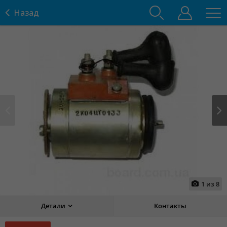
Назад
Prev
Next
1
из
8
Детали
Контакты