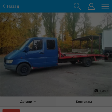
Назад
Prev
Next
1
из
6
Детали
Контакты