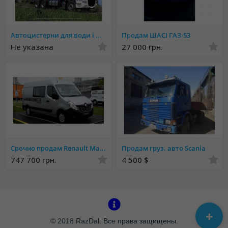
Автоцистерни для води і молока. Асенізаторні машини та рибовоз.
Продам ШАСІ ГАЗ-53
Не указана
27 000 грн.
Срочно продам Renault Master
Продам груз. авто Scania
747 700 грн.
4 500 $
© 2018 RazDal. Все права защищены.