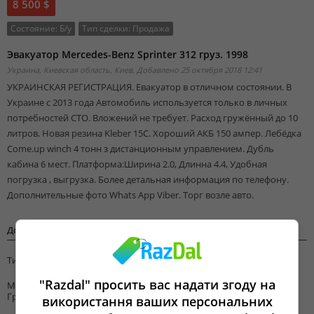
8 500 $
Состояние:
Б/у
Тип сделки:
Продажа
Эвакуатор Mercedes-Benz Sprinter 312 груз. 1998
Украина, Киевская область, Киев,
Добавлено 25 октября 2018 12:41
УКРАИНСКАЯ РЕГИСТРАЦИЯ. Евакуатор в отличном состоянии. В
Украине с 2013 года Автомобиль используется только в личных
потребностей СТО. Вложений не требует. Расход гружённый до 10
литров. Новая резина Kleber 15C. Хороший АКБ 150 ампер. Лебёдка
Come.up winch 4 тонн з дистанционным управлением. Дубль
кабина 6 мест. Платформа:Ширина 2.0, Длинна 4.4, Удобная
погрузка , выгрузка. Более детальная информация по телефону.
Дополнительные фото Whats App Viber. Торг возле авто.
Дополнительная информация
Тип кузова
Эвакуатор
"Razdal" просить вас надати згоду на
Марка
Mercedes
Грузовика
використання ваших персональних