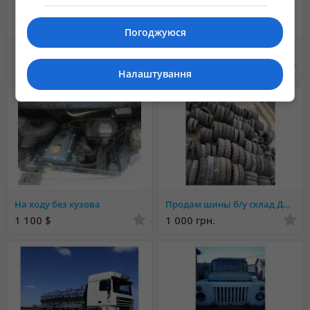
Погоджуюся
Производство автоцистерн, водовозов, рыбовозов, молоковозов
Ассенизаторные машины. Производство рыбовозов, водовозов, молоковозов и других автоцистерн. . Обслуж
Не указана
Не указана
Налаштування
На ходу без кузова
Продам шины б/у склад Днепр сельхоз, кран, самосвал, погрузчики, строительно-дорожные
1 100 $
1 000 грн.