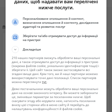
даних, щоб надавати вам перелічені
нижче послуги.
Персоналізоване оголошення й контент,
визначення оголошення й контенту, дослідження
аудиторії та розвиток послуг
Похожие объявления
Зберігати та/або отримувати доступ до інформації
на пристрої
Докладніше
210 наших партнерів зможуть обробляти ваші персональні
дані, а також отримувати доступ до інформації з пристрою
(зокрема файлів cookie, унікальних ідентифікаторів тощо) і
зберігати її. Цей сайт також зможе застосовувати всі
згадані вище дані. Крім того, ми й наші партнери можемо
Продам Машину
Асенізаторні машини - водовози, молоковози, рибовоз, і інші автоцистерни. Виробництво, обслуговуванн
використовувати точні дані геолокації. Список партнерів
13 800 $
Не указана
можна переглянути
тут
.
Деякі постачальники можуть обробляти ваші персональні
дані на основі законного інтересу. Ви можете заборонити
це, змінивши параметри за посиланням нижче. Щоб
скасувати згоду або керувати нею, натисніть посилання
внизу цієї сторінки або в меню сайту й перейдіть до
налаштувань конфіденційності й файлів cookie.