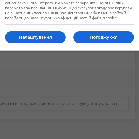
основі законного інтересу. Ви можете заборонити це, змінивши
параметри за посиланням нижче. Щоб скасувати згоду або керувати
нею, натисніть посилання внизу цієї сторінки або в меню сайту й
аному вигляді.
перейдіть до налаштувань конфіденційності й файлів cookie.
Налаштування
Погоджуюся
ойти в систему или зарегистрировать новую учетную запись.