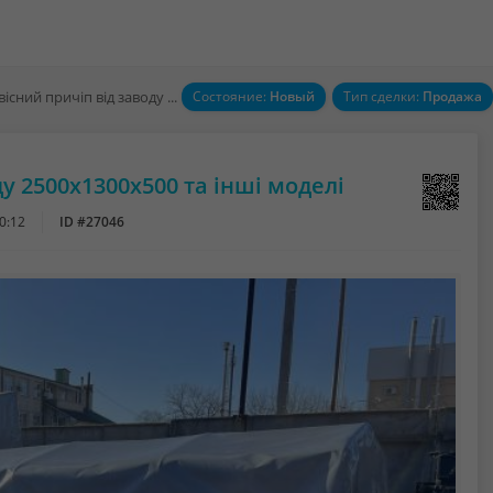
Новий одновісний причіп від заводу 2500х1300х500 та інші моделі
Состояние:
Новый
Тип сделки:
Продажа
у 2500х1300х500 та інші моделі
0:12
ID #27046