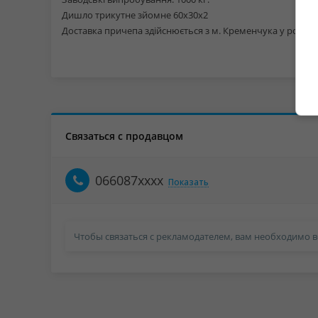
Дишло трикутне зйомне 60х30х2
Доставка причепа здійснюється з м. Кременчука у розібр
Связаться с продавцом
066087xxxx
Показать
Чтобы связаться с рекламодателем, вам необходимо в