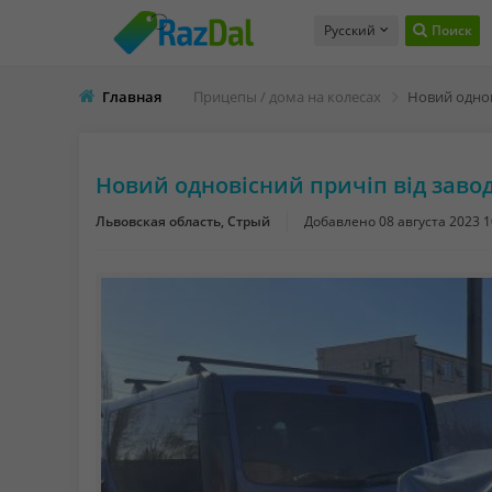
Русский
Поиск
Главная
Прицепы / дома на колесах
Новий одновісний причіп від завод
Львовская область, Стрый
Добавлено
08 августа 2023 1