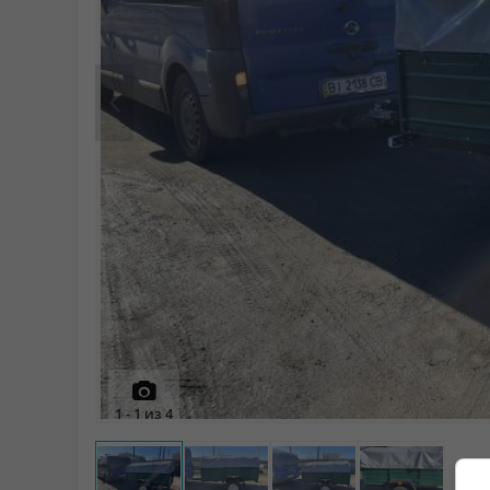
Prev
1
-
1
из
4