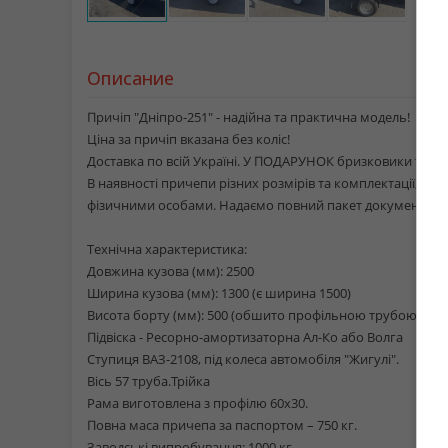
Описание
Причіп "Дніпро-251" - надійна та практична модель!
Ціна за причіп вказана без коліс!
Доставка по всій Україні. У ПОДАРУНОК бризковики та тен
В наявності причепи різних розмірів та комплектації, одн
фізичними особами. Надаємо повний пакет документів.
Технічна характеристика:
Довжина кузова (мм): 2500
Ширина кузова (мм): 1300 (є ширина 1500)
Висота борту (мм): 500 (обшито профільною трубою 20х2
Підвіска - Ресорно-амортизаторна Ал-Ко або Волга
Ступиця ВАЗ-2108, під колеса автомобіля "Жигулі".
Вісь 57 труба.Трійка
Рама виготовлена з профілю 60х30.
Повна маса причепа за паспортом – 750 кг.
Заводські випробування: 1000 кг.