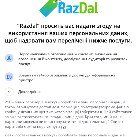
"Razdal" просить вас надати згоду на
використання ваших персональних даних,
щоб надавати вам перелічені нижче послуги.
т!
Персоналізоване оголошення й контент, визначення
овісні та двовісні, бакелітові причепи. Працюємо з юридичними та
оголошення й контенту, дослідження аудиторії та розвиток
послуг
Зберігати та/або отримувати доступ до інформації на
пристрої
Докладніше
0).
210 наших партнерів зможуть обробляти ваші персональні дані, а
також отримувати доступ до інформації з пристрою (зокрема файлів
cookie, унікальних ідентифікаторів тощо) і зберігати її. Цей сайт також
зможе застосовувати всі згадані вище дані. Крім того, ми й наші
партнери можемо використовувати точні дані геолокації. Список
партнерів можна переглянути
тут
.
Деякі постачальники можуть обробляти ваші персональні дані на