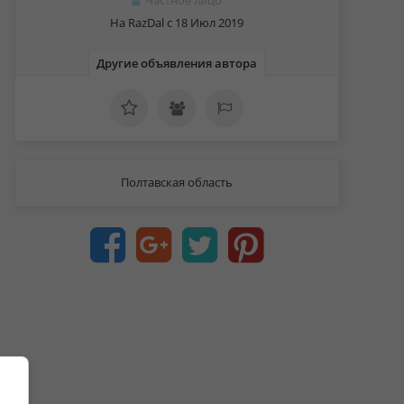
Частное лицо
На RazDal c 18 Июл 2019
Другие объявления автора
Полтавская область