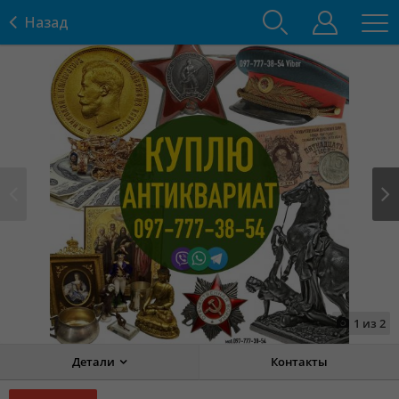
Назад
Prev
Next
1
из
2
Детали
Контакты