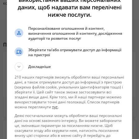
моб.+38(097)-777-38-54
коллекции
даних, щоб надавати вам перелічені
нижче послуги.
Персоналізоване оголошення й контент,
визначення оголошення й контенту, дослідження
аудиторії та розвиток послуг
Похожие объявления
Зберігати та/або отримувати доступ до інформації
на пристрої
Докладніше
210 наших партнерів зможуть обробляти ваші персональні
дані, а також отримувати доступ до інформації з пристрою
(зокрема файлів cookie, унікальних ідентифікаторів тощо) і
зберігати її. Цей сайт також зможе застосовувати всі
згадані вище дані. Крім того, ми й наші партнери можемо
використовувати точні дані геолокації. Список партнерів
куклы гдр и ссср
Значки времен ссср
можна переглянути
тут
.
Не указана
20 грн.
Деякі постачальники можуть обробляти ваші персональні
дані на основі законного інтересу. Ви можете заборонити
це, змінивши параметри за посиланням нижче. Щоб
скасувати згоду або керувати нею, натисніть посилання
внизу цієї сторінки або в меню сайту й перейдіть до