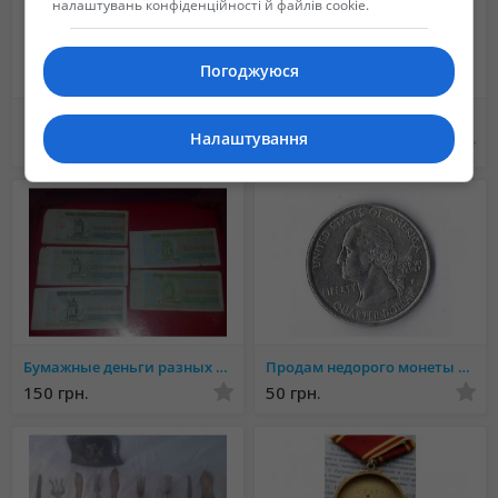
налаштувань конфіденційності й файлів cookie.
Погоджуюся
Монеты разных стран мира
Продам Серебряную монету 1 доллар США .31.1 грамма серебра 999.9 пробы.
Налаштування
Не указана
900 грн.
Бумажные деньги разных стран мира
Продам недорого монеты из серии «Штаты США», номиналом 25 центов (quarter dollar).
150 грн.
50 грн.