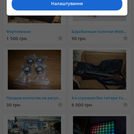
Налаштування
Фортепиано
Барабанные палочки Western Wood
1 500 грн.
90 грн.
Продам колпачек на регулятор для элетрогитары!!
4-х струнная бас гитара Yamaha
30 грн.
6 000 грн.