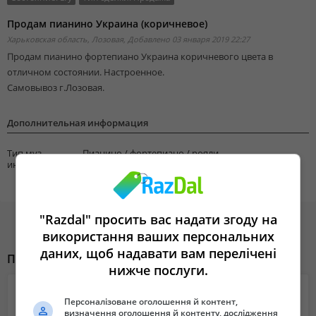
Продам пианино Украина (коричневое)
Харьковская область, Лозовая,
Добавлено 03 января 2019 22:27
Продам пианино фортепиано Украина коричневого цвета в
отличном состоянии. Настроенное.
Самовывоз г.Лозовая.
Дополнительная информация
Тип муз.
Пианино / фортепиано / рояли
инструмента
"Razdal" просить вас надати згоду на
використання ваших персональних
даних, щоб надавати вам перелічені
Похожие объявления
нижче послуги.
Персоналізоване оголошення й контент,
визначення оголошення й контенту, дослідження