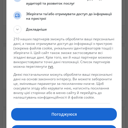
аудиторії та розвиток послуг
Зберігати та/або отримувати доступ до інформації
на пристрої
Докладніше
Пианино Berdux. Германия, Мюнхен.
пианино ленинград красный октябрь
100 $
3 500 грн.
210 наших партнерів зможуть обробляти ваші персональні
дані, а також отримувати доступ до інформації з пристрою
(зокрема файлів cookie, унікальних ідентифікаторів тощо) і
зберігати її. Цей сайт також зможе застосовувати всі
згадані вище дані. Крім того, ми й наші партнери можемо
використовувати точні дані геолокації. Список партнерів
можна переглянути
тут
.
Деякі постачальники можуть обробляти ваші персональні
дані на основі законного інтересу. Ви можете заборонити
це, змінивши параметри за посиланням нижче. Щоб
скасувати згоду або керувати нею, натисніть посилання
внизу цієї сторінки або в меню сайту й перейдіть до
Барабанные палочки StarSticks HoRnbeam. Бесплатная доставка по Украине
Джембе 10-12 дюймов (барабаны)
налаштувань конфіденційності й файлів cookie.
165 грн.
2 800 грн.
Погоджуюся