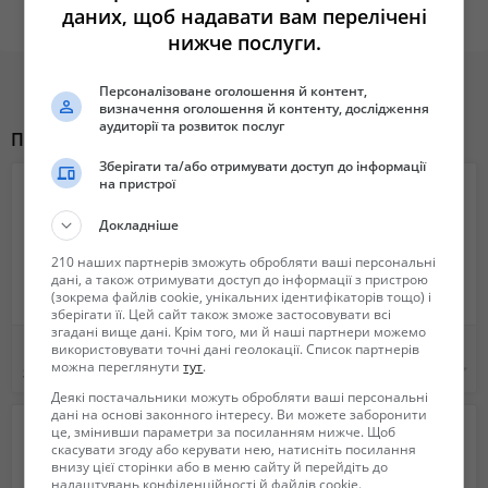
✅ Можливість вибрати в приміщенні або під відкритим небом
даних, щоб надавати вам перелічені
✅ Виїзні майстер-класи — приїдемо на ваше свято або подію!
нижче послуги.
Ідеально підходить:
Персоналізоване оголошення й контент,
Для дня народження
визначення оголошення й контенту, дослідження
Для побачення або парного тренування
аудиторії та розвиток послуг
Похожие объявления
Для сімейного дозвілля
Зберігати та/або отримувати доступ до інформації
Для колективу або корпоративу
на пристрої
Для сюрпризу чи новорічного подарунку
Докладніше
Локація: Тир «Лучник», просп. Оболонський, 9-А, Київ
210 наших партнерів зможуть обробляти ваші персональні
Телефон: +38 (098) 843-60-68
дані, а також отримувати доступ до інформації з пристрою
Сайт: www.luchnik.club
(зокрема файлів cookie, унікальних ідентифікаторів тощо) і
зберігати її. Цей сайт також зможе застосовувати всі
згадані вище дані. Крім того, ми й наші партнери можемо
Не забудьте: сертифікати можна надрукувати або надіслати онлайн
Швейцарский рюкзак Swissgear городской + Чехол
Отличный шосейник Focus
використовувати точні дані геолокації. Список партнерів
— це зручно та стильно.
можна переглянути
тут
.
590 грн.
6 200 грн.
Збережіть собі
Деякі постачальники можуть обробляти ваші персональні
Відправте друзям
дані на основі законного інтересу. Ви можете заборонити
це, змінивши параметри за посиланням нижче. Щоб
Заплануйте враження, а не банальний подарунок!
скасувати згоду або керувати нею, натисніть посилання
внизу цієї сторінки або в меню сайту й перейдіть до
налаштувань конфіденційності й файлів cookie.