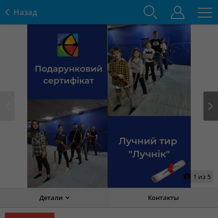
Назад
Prev
Next
1
из
5
Детали
Контакты