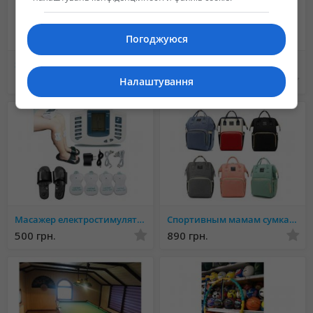
Погоджуюся
Samus 1000 Samus 725 Rich P 2000 Rich AC 5
Подлокотник металлоискателя нержавеющая сталь новый
Не указана
60 грн.
Налаштування
Масажер електростимулятор точечний для тіла і стоп - Electronic Pulse Massager JR-309A, тапоч
Спортивным мамам сумка рюкзак MOM BAG
500 грн.
890 грн.