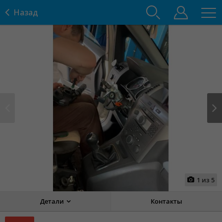
Назад
Prev
Next
1
из
5
Детали
Контакты