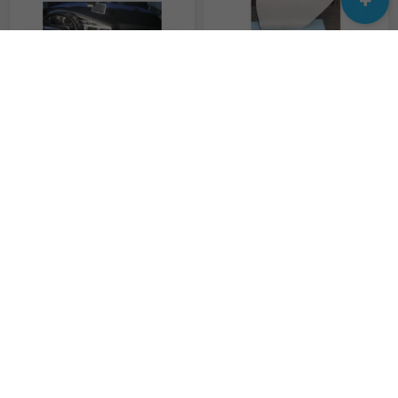
Накидка на панель приборов део ланос
Двері передні/задні для Volkswagen Passat B7 USA
650 грн.
550 $
Чехлы недорого на Деу/Daewoo - Sens, Lanos, Matiz, Nexia, Nubira, Gentra, Espero;
Запчасти б/у оригинал для авто с 2000-2018 капот бампер фара дверь крыло пластик ходовка
810 грн.
150 $