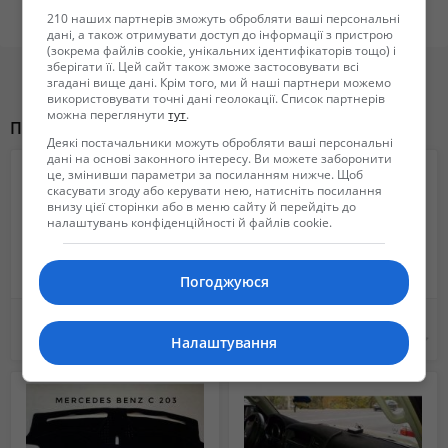
210 наших партнерів зможуть обробляти ваші персональні
Також можливі комплексі кастомні проекти під ключ.
дані, а також отримувати доступ до інформації з пристрою
https://chaspikche.com.ua/komputernaya-diagnostika-avto-v-
(зокрема файлів cookie, унікальних ідентифікаторів тощо) і
зберігати її. Цей сайт також зможе застосовувати всі
cherkassah
згадані вище дані. Крім того, ми й наші партнери можемо
0680709756
використовувати точні дані геолокації. Список партнерів
можна переглянути
тут
.
Похожие объявления
Деякі постачальники можуть обробляти ваші персональні
дані на основі законного інтересу. Ви можете заборонити
це, змінивши параметри за посиланням нижче. Щоб
скасувати згоду або керувати нею, натисніть посилання
внизу цієї сторінки або в меню сайту й перейдіть до
налаштувань конфіденційності й файлів cookie.
Погоджуюся
Накидка на панель торпеду BMW e30, e 34, e36, e38, e39, X1, x3, x5, x6.
Накидка на панель авто. Коврик на панель. Защитная Накидка на торпеду
650 грн.
650 грн.
Налаштування