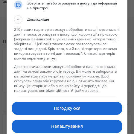
аксессуара
Зберігати та/або отримувати доступ до інформації
на пристрої
Докладніше
210 наших партнерів зможуть обробляти ваші персональні
дані, а також отримувати доступ до інформації з пристрою
(зокрема файлів cookie, унікальних ідентифікаторів тощо) і
Похожие объявления
зберігати її. Цей сайт також зможе застосовувати всі
згадані вище дані. Крім того, ми й наші партнери можемо
використовувати точні дані геолокації. Список партнерів
можна переглянути
тут
.
Деякі постачальники можуть обробляти ваші персональні
дані на основі законного інтересу. Ви можете заборонити
це, змінивши параметри за посиланням нижче. Щоб
скасувати згоду або керувати нею, натисніть посилання
внизу цієї сторінки або в меню сайту й перейдіть до
налаштувань конфіденційності й файлів cookie.
Накидка на панель торпеду BMW e30, e 34, e36, e38, e39, X1, x3, x5, x6.
Накидка на панель авто. Коврик на панель. Защитная Накидка на торпеду
650 грн.
650 грн.
Погоджуюся
Налаштування