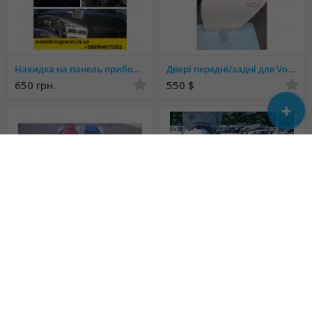
Накидка на панель приборов део ланос
Двері передні/задні для Volkswagen Passat B7 USA
650 грн.
550 $
Чехлы недорого на Деу/Daewoo - Sens, Lanos, Matiz, Nexia, Nubira, Gentra, Espero;
Запчасти б/у оригинал для авто с 2000-2018 капот бампер фара дверь крыло пластик ходовка
810 грн.
150 $