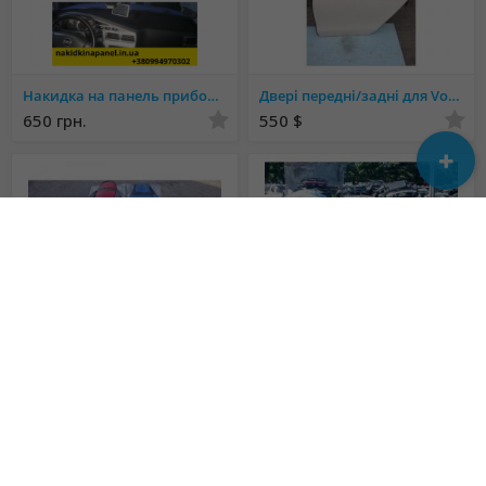
Накидка на панель приборов део ланос
Двері передні/задні для Volkswagen Passat B7 USA
650 грн.
550 $
Чехлы недорого на Деу/Daewoo - Sens, Lanos, Matiz, Nexia, Nubira, Gentra, Espero;
Запчасти б/у оригинал для авто с 2000-2018 капот бампер фара дверь крыло пластик ходовка
810 грн.
150 $