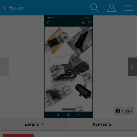
Назад
Prev
Next
1
из
4
Детали
Контакты