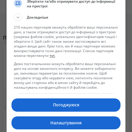
Гидроцилиндр Зил 3-х, 4-х, 5-х все виды крепления, новые и ремонт.
Зберігати та/або отримувати доступ до інформації
на пристрої
Гарантия 365 дней.
Докладніше
Гидроцилиндр тракторного прицепа 1птс-9, 1птс-2, 2птс-4, 1нтс-10,
2птс-6.
210 наших партнерів зможуть обробляти ваші персональні
дані, а також отримувати доступ до інформації з пристрою
Новые и после ремонта, звони, гарантия 365 дней.
(зокрема файлів cookie, унікальних ідентифікаторів тощо) і
Похожие объявления
Звоните, подберем гидроцилиндр под ваши параметры либо
зберігати її. Цей сайт також зможе застосовувати всі
изготовим нестандартные гидроцилиндры.
згадані вище дані. Крім того, ми й наші партнери можемо
використовувати точні дані геолокації. Список партнерів
Подробнее на сайте gidravliks.com.
можна переглянути
тут
.
Тел.: 0678854488
Деякі постачальники можуть обробляти ваші персональні
дані на основі законного інтересу. Ви можете заборонити
це, змінивши параметри за посиланням нижче. Щоб
скасувати згоду або керувати нею, натисніть посилання
внизу цієї сторінки або в меню сайту й перейдіть до
налаштувань конфіденційності й файлів cookie.
Накидка на панель торпеду BMW e30, e 34, e36, e38, e39, X1, x3, x5, x6.
Накидка на панель авто. Коврик на панель. Защитная Накидка на торпеду
650 грн.
650 грн.
Погоджуюся
Налаштування