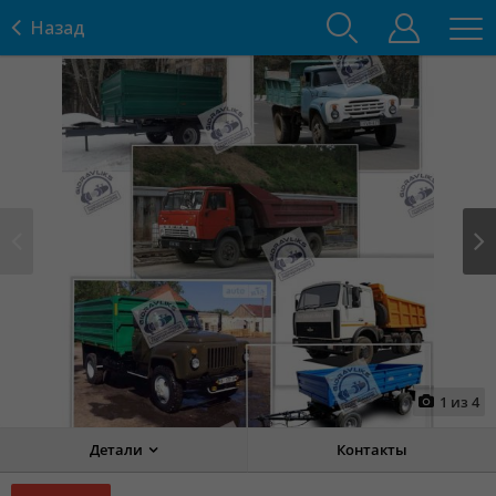
Назад
Prev
Next
1
из
4
Детали
Контакты