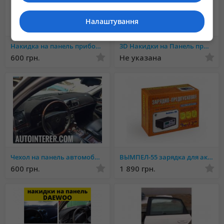
Налаштування
Накидка на панель приборов Mercedes
3D Накидки на Панель приборов. Эстетический вид салона.
600 грн.
Не указана
Чехол на панель автомобиля Более 1000 МОДЕЛЕЙ
ВЫМПЕЛ-55 зарядка для аккумуляторов
600 грн.
1 890 грн.