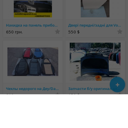
Накидка на панель приборов део ланос
Двері передні/задні для Volkswagen Passat B7 USA
650 грн.
550 $
Чехлы недорого на Деу/Daewoo - Sens, Lanos, Matiz, Nexia, Nubira, Gentra, Espero;
Запчасти б/у оригинал для авто с 2000-2018 капот бампер фара дверь крыло пластик ходовка
810 грн.
150 $