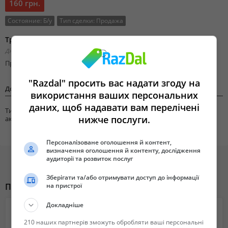
160 грн.
Состояние:
Б/у
Тип сделки:
Продажа
Трос капота Дэу Матиз
Днепропетровская область,
Добавлено 18 марта 2019 23:53
Продам б у трос капота Дэу Матиз 2008г
"Razdal" просить вас надати згоду на
Дополнительная информация
використання ваших персональних
даних, щоб надавати вам перелічені
Тип запчасти/
Автозапчасти
нижче послуги.
аксессуара
Персоналізоване оголошення й контент,
визначення оголошення й контенту, дослідження
аудиторії та розвиток послуг
Зберігати та/або отримувати доступ до інформації
на пристрої
Похожие объявления
Докладніше
210 наших партнерів зможуть обробляти ваші персональні