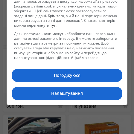
дані, а також отримувати доступ до інформації з пристрою
(зокрема файлів cookie, унікальних ідентифікаторів тощо) і
зберігати її. Цей сайт також зможе застосовувати всі
згадані вище дані. Крім того, ми й наші партнери можемо
використовувати точні дані геолокації. Список партнерів
можна переглянути
тут
.
Накидка на панель торпеду BMW e30, e 34, e36, e38, e39, X1, x3, x5, x6.
Накидка на панель авто. Коврик на панель. Защитная Накидка на торпеду
Деякі постачальники можуть обробляти ваші персональні
дані на основі законного інтересу. Ви можете заборонити
650 грн.
650 грн.
це, змінивши параметри за посиланням нижче. Щоб
скасувати згоду або керувати нею, натисніть посилання
внизу цієї сторінки або в меню сайту й перейдіть до
налаштувань конфіденційності й файлів cookie.
Погоджуюся
Налаштування
Накидка на панель приборов Mercedes
3D Накидки на Панель приборов. Эстетический вид салона.
600 грн.
Не указана