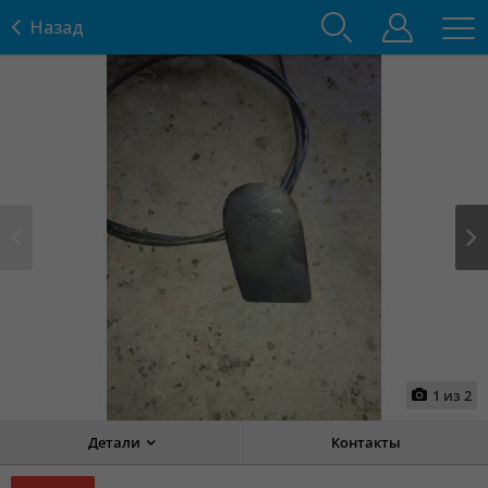
Назад
Prev
Next
1
из
2
Детали
Контакты