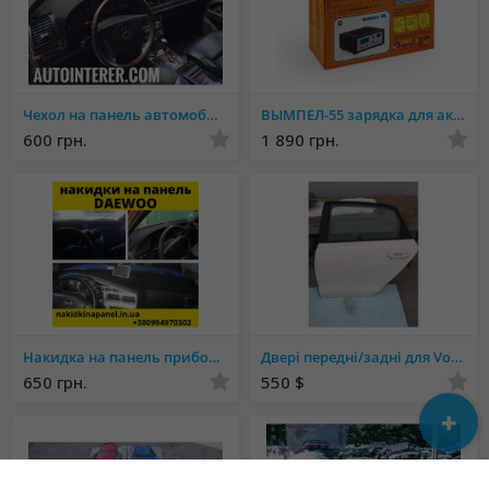
Чехол на панель автомобиля Более 1000 МОДЕЛЕЙ
ВЫМПЕЛ-55 зарядка для аккумуляторов
600 грн.
1 890 грн.
Накидка на панель приборов део ланос
Двері передні/задні для Volkswagen Passat B7 USA
650 грн.
550 $