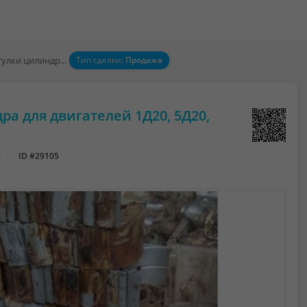
Вкладыши, поршни, втулки цилиндра для двигателей 1Д20, 5Д20, УТД-20,В-46, В-84
Тип сделки:
Продажа
а для двигателей 1Д20, 5Д20,
ID #29105