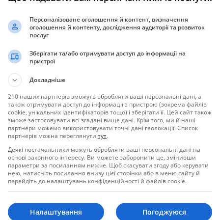
Персоналізоване оголошення й контент, визначення
оголошення й контенту, дослідження аудиторії та розвиток
послуг
Зберігати та/або отримувати доступ до інформації на
пристрої
Докладніше
210 наших партнерів зможуть обробляти ваші персональні дані, а
також отримувати доступ до інформації з пристрою (зокрема файлів
cookie, унікальних ідентифікаторів тощо) і зберігати її. Цей сайт також
зможе застосовувати всі згадані вище дані. Крім того, ми й наші
партнери можемо використовувати точні дані геолокації. Список
партнерів можна переглянути
тут
.
Деякі постачальники можуть обробляти ваші персональні дані на
основі законного інтересу. Ви можете заборонити це, змінивши
параметри за посиланням нижче. Щоб скасувати згоду або керувати
нею, натисніть посилання внизу цієї сторінки або в меню сайту й
перейдіть до налаштувань конфіденційності й файлів cookie.
ЧШГ)
ашей компании, то не пожалеете о своем выборе.
Налаштування
Погоджуюся
бое удобное время. Наши специалисты готовы ответить на все