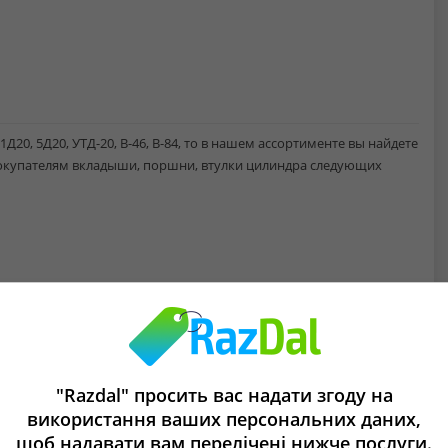
Д20, 5Д20, УТД-20, В-46, В-84, то в нашем ассортименте вы найдете
окупателям вкладыши, поршни, втулки цилиндра следующих
"Razdal" просить вас надати згоду на
використання ваших персональних даних,
щоб надавати вам перелічені нижче послуги.