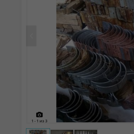
Prev
1
-
1
из
3