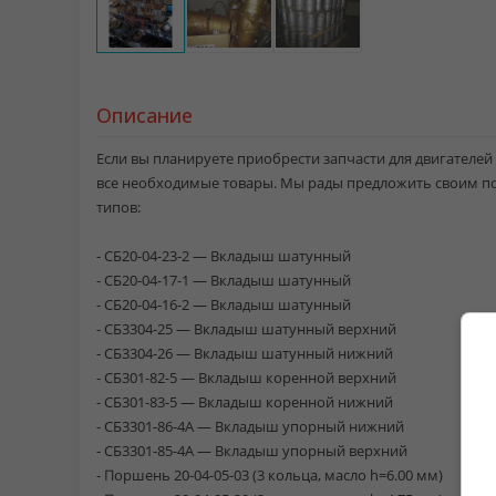
Описание
Если вы планируете приобрести запчасти для двигателей 1
все необходимые товары. Мы рады предложить своим п
типов:
- СБ20-04-23-2 — Вкладыш шатунный
- СБ20-04-17-1 — Вкладыш шатунный
- СБ20-04-16-2 — Вкладыш шатунный
- СБ3304-25 — Вкладыш шатунный верхний
- СБ3304-26 — Вкладыш шатунный нижний
- СБ301-82-5 — Вкладыш коренной верхний
- СБ301-83-5 — Вкладыш коренной нижний
- СБ3301-86-4А — Вкладыш упорный нижний
- СБ3301-85-4А — Вкладыш упорный верхний
- Поршень 20-04-05-03 (3 кольца, масло h=6.00 мм)