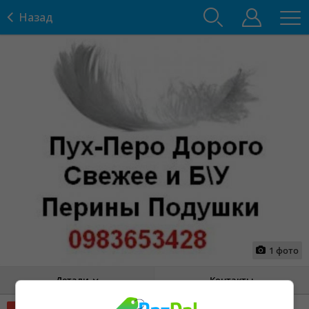
Назад
1
фото
Детали
Контакты