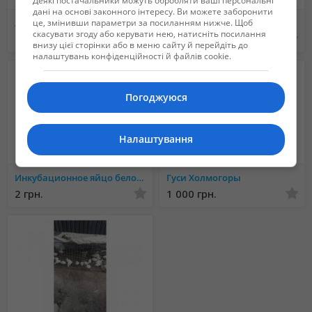
Деякі постачальники можуть обробляти ваші персональні
дані на основі законного інтересу. Ви можете заборонити
це, змінивши параметри за посиланням нижче. Щоб
Аренда попугая ара, Ара на праздник
Фазаны, охотничьи и декоративные породы
скасувати згоду або керувати нею, натисніть посилання
60 $
Не указана
внизу цієї сторінки або в меню сайту й перейдіть до
налаштувань конфіденційності й файлів cookie.
Погоджуюся
Налаштування
Инкубационное яйцо белого Техасского бройлера (США Texas A & M).
Гуси Холмогоры
2 грн.
1 000 грн.