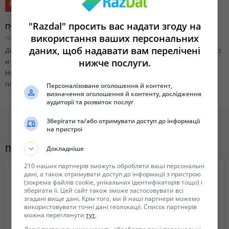
Не указана
"Razdal" просить вас надати згоду на
Пух Перо Свежее и Перины Подушки ДОРОГО
використання ваших персональних
Николаевская область, Николаев,
Добавлено 03 июля 2019 00:56
даних, щоб надавати вам перелічені
Доброго времени суток ! Производим самовывоз пух пера свежего
нижче послуги.
и б\у перин подушек ДОРОГО! Возможен выезд по городу
Николаеву или За город есле большые обьемы ! Цены уточняйте
по тел !
Персоналізоване оголошення й контент,
визначення оголошення й контенту, дослідження
аудиторії та розвиток послуг
Зберігати та/або отримувати доступ до інформації
на пристрої
Похожие объявления
Докладніше
210 наших партнерів зможуть обробляти ваші персональні
дані, а також отримувати доступ до інформації з пристрою
(зокрема файлів cookie, унікальних ідентифікаторів тощо) і
зберігати її. Цей сайт також зможе застосовувати всі
згадані вище дані. Крім того, ми й наші партнери можемо
використовувати точні дані геолокації. Список партнерів
можна переглянути
тут
.