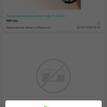
Лазерний сканер штрих- коду XL-6200a
990 грн.
Харьковская область (Украина)
2018/10/08 03:10