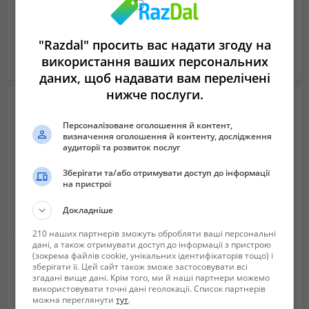
Настільний принтер чеків/етикеток HPRT LPQ 58
"Razdal" просить вас надати згоду на
2 900 грн.
використання ваших персональних
Харьковская область (Украина)
2018/10/08 03:10
даних, щоб надавати вам перелічені
нижче послуги.
Персоналізоване оголошення й контент,
визначення оголошення й контенту, дослідження
аудиторії та розвиток послуг
Зберігати та/або отримувати доступ до інформації
на пристрої
Докладніше
210 наших партнерів зможуть обробляти ваші персональні
дані, а також отримувати доступ до інформації з пристрою
(зокрема файлів cookie, унікальних ідентифікаторів тощо) і
зберігати її. Цей сайт також зможе застосовувати всі
згадані вище дані. Крім того, ми й наші партнери можемо
використовувати точні дані геолокації. Список партнерів
можна переглянути
тут
.