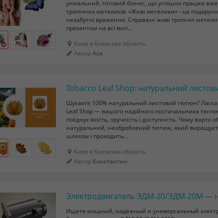
унікальний, готовий бізнес, що успішно працює вже 
тропічних метеликів. «Живі метелики» - це подарун
незабутні враження. Справжні живі тропічні метел
презентом на всі вип...
Киев в Киевская область
Автор
Ася
Шукаєте 100% натуральний листовий тютюн? Ласка
Leaf Shop — вашого надійного постачальника тютю
поєднує якість, зручність і доступність. Чому варто
натуральний, необроблений тютюн, який вирощуєт
шляхом і проходить...
Киев в Киевская область
Автор
Константин
Ищете мощный, надёжный и универсальный элект