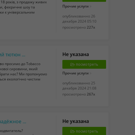
18 років, з продажу живих
Прочие услуги
ки, феєричне шоу та
ики є універсальним
опубликованно
26
декабря 2024 05:10
просмотрено
227x
Не указана
Tobacco Leaf Shop: натуральний листовий тютюн найвищої якості!
во просимо до Tobacco
посмотреть
нової сировини, який
Прочие услуги
 обрати нас? Ми пропонуємо
ься екологічно чистим
опубликованно
25
декабря 2024 21:08
просмотрено
267x
Не указана
Электродвигатель ЭДМ-20/ЭДМ-20М — надёжное решение для силовых электроприводов
родвигатель?
посмотреть