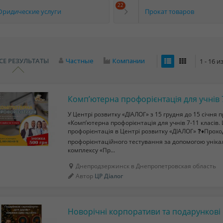
22
ридические услуги
Прокат товаров
СЕ РЕЗУЛЬТАТЫ
Частные
Компании
1 - 16 
Комп’ютерна профорієнтація для учнів 7
У Центрі розвитку «ДІАЛОГ» з 15 грудня до 15 січня 
«Комп’ютерна профорієнтація для учнів 7-11 класів.
профорієнтація в Центрі розвитку «ДІАЛОГ» ❓♦️Про
профорієнтаційного тестування за допомогою уніка
комплексу «Пр...
Днепродзержинск в Днепропетровская область
Автор
ЦР Діалог