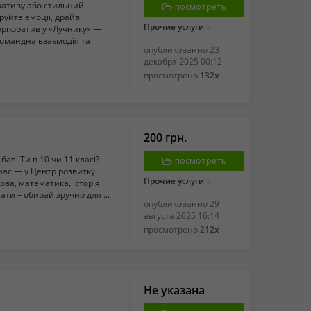
ративу або стильний
посмотреть
уйте емоції, драйв і
Прочие услуги
Корпоратив у «Лучнику» —
Командна взаємодія та
опубликованно
23
декабря 2025 00:12
просмотрено
132x
200 грн.
ал! Ти в 10 чи 11 класі?
посмотреть
 нас — у Центр розвитку
Прочие услуги
мова, математика, історія
ти – обирай зручно для ...
опубликованно
29
августа 2025 16:14
просмотрено
212x
Не указана