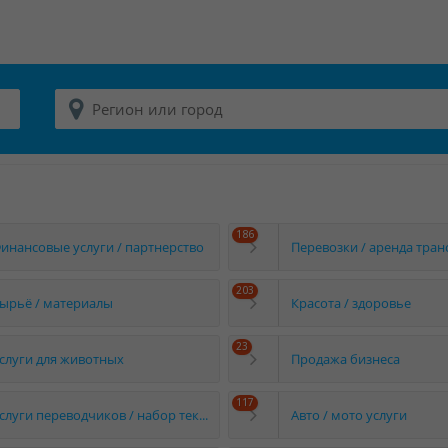
186
инансовые услуги / партнерство
Перевозки / аренда тран
203
ырьё / материалы
Красота / здоровье
23
слуги для животных
Продажа бизнеса
117
Услуги переводчиков / набор текста
Авто / мото услуги