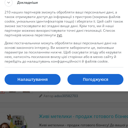
Докладніше
доступ к утраченному аккаунту? Мы предоставляем
хакера для решения задач любой сложности. Взлом 
210 наших партнерів зможуть обробляти ваші персональні дані, а
проверка на верность партнёра — всё это возможн
також отримувати доступ до інформації з пристрою (зокрема файлів
многолетнему опыту...
cookie, унікальних ідентифікаторів тощо) і зберігати її. Цей сайт також
зможе застосовувати всі згадані вище дані. Крім того, ми й наші
Киев в Киевская область
партнери можемо використовувати точні дані геолокації. Список
Автор
Crakus
партнерів можна переглянути
тут
.
Деякі постачальники можуть обробляти ваші персональні дані на
основі законного інтересу. Ви можете заборонити це, змінивши
параметри за посиланням нижче. Щоб скасувати згоду або керувати
Сантехник Черкасси
нею, натисніть посилання внизу цієї сторінки або в меню сайту й
перейдіть до налаштувань конфіденційності й файлів cookie.
Все сантехнические работи установка унитаза уст
установка раковины установка сифонов монтаж д
расчеканка труб чугунных канализационных устан
холодной горячей воды труб замена счётчиков хол
Налаштування
Погоджуюся
канализаций любой сложности зв...
Черкассы в Черкасская область
Автор
adso30582703
Живі метелики - продаж готового бізнесу! До вашої 