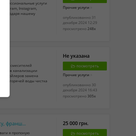
 профессиональные услуги
Прочие услуги
Telegram, Instagram,
о благодаря нашему
опубликованно
31
декабря 2024 12:29
просмотрено
248x
Не указана
ановка смесителей
посмотреть
емонтаж канализации
Прочие услуги
овка бойлеров замена
одной горячей воды чистка
опубликованно
30
декабря 2024 16:43
просмотрено
305x
25 000 грн.
Живі метелики - продаж готового бізнесу, франшиза!
уваги я пропоную
посмотреть