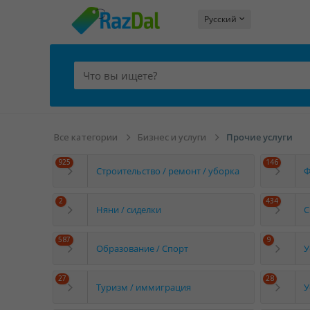
Русский
Все категории
Бизнес и услуги
Прочие услуги
925
146
Строительство / ремонт / уборка
Ф
2
434
Няни / сиделки
С
587
9
Образование / Спорт
У
27
28
Туризм / иммиграция