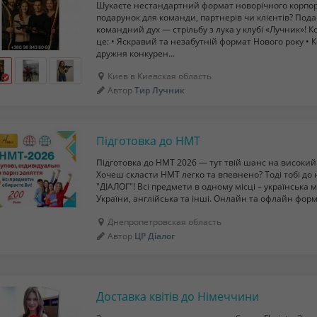
Шукаєте нестандартний формат новорічного корпо
подарунок для команди, партнерів чи клієнтів? Подар
командний дух — стрільбу з лука у клубі «Лучник»! 
це: • Яскравий та незабутній формат Нового року • 
дружня конкурен...
Киев в Киевская область
Автор
Тир Лучник
Підготовка до НМТ
Підготовка до НМТ 2026 — тут твій шанс на високий б
Хочеш скласти НМТ легко та впевнено? Тоді тобі до
"ДІАЛОГ"! Всі предмети в одному місці – українська 
України, англійська та інші. Онлайн та офлайн форма
Днепропетровская область
Автор
ЦР Діалог
Доставка квітів до Німеччини