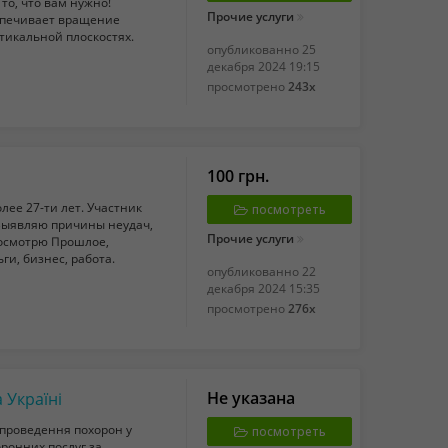
то, что вам нужно!
Прочие услуги
еспечивает вращение
тикальной плоскостях.
опубликованно
25
декабря 2024 19:15
просмотрено
243x
100 грн.
ее 27-ти лет. Участник
посмотреть
 Выявляю причины неудач,
Прочие услуги
Посмотрю Прошлое,
и, бизнес, работа.
опубликованно
22
декабря 2024 15:35
просмотрено
276x
Не указана
 Україні
 проведення похорон у
посмотреть
оронних послуг за