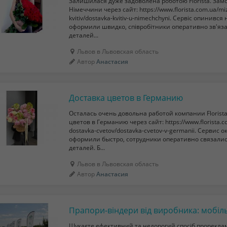
Залишилася дуже задоволена роботою Florista. Замо
Німеччини через сайт: https://www.florista.com.ua/m
kvitiv/dostavka-kvitiv-u-nimechchyni. Сервіс опинивс
оформили швидко, співробітники оперативно зв'яз
деталей...
Львов в Львовская область
Автор
Анастасия
Доставка цветов в Германию
Осталась очень довольна работой компании Florista
цветов в Германию через сайт: https://www.florista
dostavka-cvetov/dostavka-cvetov-v-germanii. Сервис 
оформили быстро, сотрудники оперативно связали
деталей. Б...
Львов в Львовская область
Автор
Анастасия
Шукаєте ефективний та недорогий спосіб прореклам