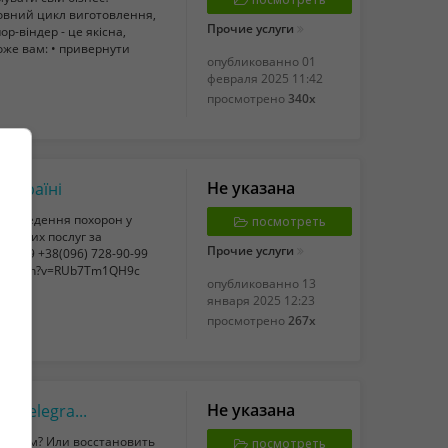
Повний цикл виготовлення,
Прочие услуги
р-віндер - це якісна,
оже вам: • привернути
опубликованно
01
февраля 2025 11:42
просмотрено
340x
Не указана
 Україні
 проведення похорон у
посмотреть
оронних послуг за
Прочие услуги
-90-99 +38(096) 728-90-99
om/watch?v=RUb7Tm1QH9c
опубликованно
13
января 2025 12:23
просмотрено
267x
Не указана
Услуги профессионального хакера: взлом Telegram, Instagram, проверка на верность
экраном? Или восстановить
посмотреть