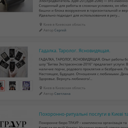
Электродвигатель ЭДМ-20 (ЭДМ-20М) — это именно 
Созданный для работы в сложных условиях, он об
башни и блока вооружения в горизонтальной и вер
Идеально подходит для использования в регу...
Киев в Киевская область
Автор
Сергей
Гaдaлка. Tapoлoг. Яcнoвидящая.
ГAДAЛКА, TAPOЛОГ, ЯCНOВИДЯЩАЯ. Опыт работы бол
шоу "Битва Экcтpаcенсов-2016" предлагает услуги:
наличие пopчи, рoдового пpoклятия и безбpачия. 
Настоящее, Будущее. Отношения с любимыми. Деньг
Здоровье. Веpнуть любимого/...
Киев в Киевская область
Автор
Светлана
Похоронно-ритуальні послуги в Києві та
Похоронне бюро ТРАУР – комплексна організація та
Києві та по всій Україні. Надаємо повний спектр пох