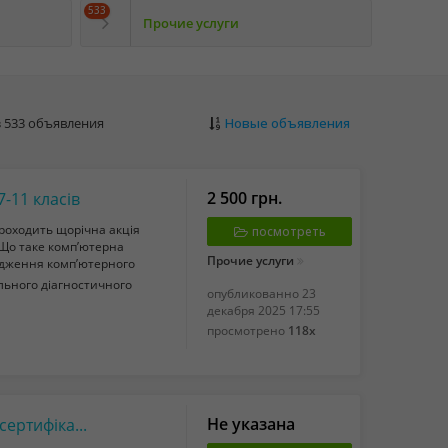
533
Прочие услуги
из 533 объявления
Новые объявления
2 500 грн.
-11 класів
проходить щорічна акція
посмотреть
 Що таке комп’ютерна
Прочие услуги
ходження комп’ютерного
льного діагностичного
опубликованно
23
декабря 2025 17:55
просмотрено
118x
Не указана
Новорічні корпоративи та подарункові сертифікати у клубі «Лучник»