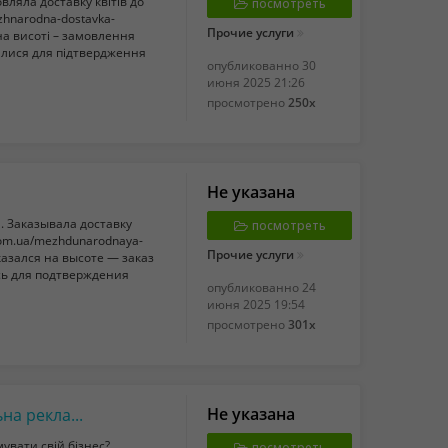
вляла доставку квітів до
посмотреть
izhnarodna-dostavka-
Прочие услуги
я на висоті – замовлення
алися для підтвердження
опубликованно
30
июня 2025 21:26
просмотрено
250x
Не указана
. Заказывала доставку
посмотреть
.com.ua/mezhdunarodnaya-
Прочие услуги
оказался на высоте — заказ
сь для подтверждения
опубликованно
24
июня 2025 19:54
просмотрено
301x
Не указана
Прапори-віндери від виробника: мобільна реклама бізнесу
увати свій бізнес?
посмотреть