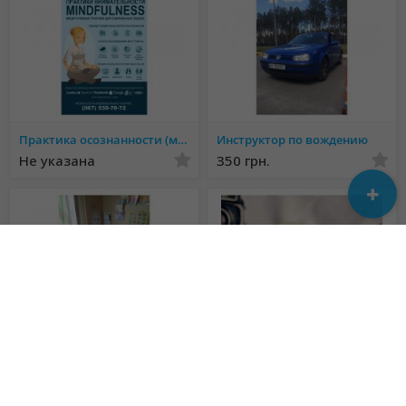
Практика осознанности (медитация «майндфулнесс»)
Инструктор по вождению
Не указана
350 грн.
Логопед дефектолог
Замовити перевірку бакалаврської роботи на академічну доброчесність в Україні
Не указана
1 000 грн.