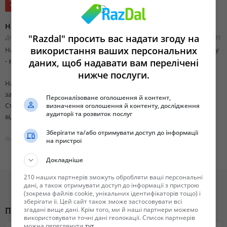
7 500 грн.
Наукова робота МАН на замовлення в Україні
"Razdal" просить вас надати згоду на
Днепропетровская область, Днепропетровск,
Добавлено 03 января 2025 20:31
використання ваших персональних
Наукова робота МАН на замовлення в Україні від Shpargalka Agency
- вдале рішення для реалізації Ваших освітніх задач.
даних, щоб надавати вам перелічені
нижче послуги.
Надаємо якісний сервіс з написання наукових робіт МАН на
замовлення в Україні без використання штучного інтелекту.
Персоналізоване оголошення й контент,
Створюємо унікальні та якісні матеріали в якості прикладів, які
визначення оголошення й контенту, дослідження
аудиторії та розвиток послуг
відповідають всім освітнім стандартам.
Зберігати та/або отримувати доступ до інформації
Як замовити наукову роботу МАН в Україні?
на пристрої
1. Надішліть запит на нашому сайті:
Докладніше
https://shpargalka.agency/naukova_robota_man/
2. Впродовж 15 хвилин з Вами зв’яжеться наш менеджер та узгодить
210 наших партнерів зможуть обробляти ваші персональні
всі деталі замовлення.
дані, а також отримувати доступ до інформації з пристрою
(зокрема файлів cookie, унікальних ідентифікаторів тощо) і
3. Після затвердження етапів співпраці - розпочинаємо виконання
зберігати її. Цей сайт також зможе застосовувати всі
Вашого замовлення.
Похожие объявления
згадані вище дані. Крім того, ми й наші партнери можемо
використовувати точні дані геолокації. Список партнерів
можна переглянути
тут
.