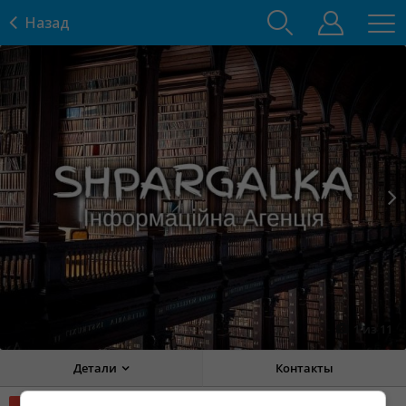
Назад
Prev
Next
1
из
11
Детали
Контакты