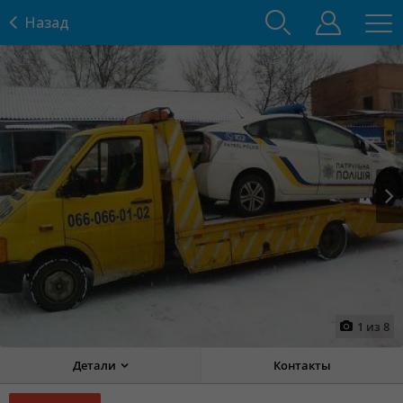
Назад
Prev
Next
1
из
8
Детали
Контакты