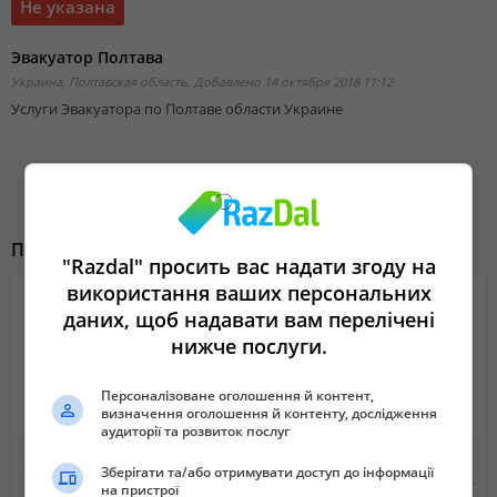
Не указана
Эвакуатор Полтава
Украина, Полтавская область,
Добавлено 14 октября 2018 11:12
Услуги Эвакуатора по Полтаве области Украине
Похожие объявления
"Razdal" просить вас надати згоду на
використання ваших персональних
даних, щоб надавати вам перелічені
нижче послуги.
Персоналізоване оголошення й контент,
визначення оголошення й контенту, дослідження
аудиторії та розвиток послуг
Аренда, выкуп! ДОДЖ "КАЛИБЕР" DODGE CALIBER 2.0L 2008г.в.
Аренда, выкуп! SUZUKI "GRAND VITARA", 2.0i, 2008г.в.,
Зберігати та/або отримувати доступ до інформації
120 $
140 $
на пристрої