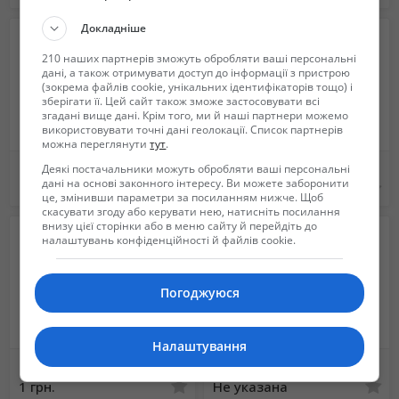
Докладніше
210 наших партнерів зможуть обробляти ваші персональні
дані, а також отримувати доступ до інформації з пристрою
(зокрема файлів cookie, унікальних ідентифікаторів тощо) і
зберігати її. Цей сайт також зможе застосовувати всі
згадані вище дані. Крім того, ми й наші партнери можемо
використовувати точні дані геолокації. Список партнерів
можна переглянути
тут
.
Мерседес Виано для VIP пассажиров
Пассажирские перевозки микроавтобус 7+1 мест. Харьков
Деякі постачальники можуть обробляти ваші персональні
дані на основі законного інтересу. Ви можете заборонити
400 грн.
Не указана
це, змінивши параметри за посиланням нижче. Щоб
скасувати згоду або керувати нею, натисніть посилання
внизу цієї сторінки або в меню сайту й перейдіть до
налаштувань конфіденційності й файлів cookie.
Погоджуюся
Налаштування
Грузоперевозки Кривой Рог
Заказ такси с мобильного бесплатно. Быстро. Качественно. Недорого .
1 грн.
Не указана